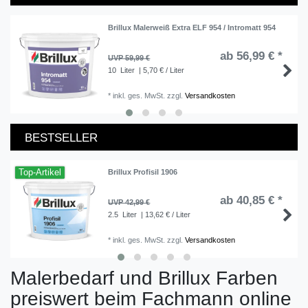
Brillux Malerweiß Extra ELF 954 / Intromatt 954
ab 56,99 € *
UVP 59,99 €
10
Liter
| 5,70 € / Liter
*
inkl. ges. MwSt.
zzgl.
Versandkosten
BESTSELLER
Top-Artikel
Brillux Profisil 1906
ab 40,85 € *
UVP 42,99 €
2.5
Liter
| 13,62 € / Liter
*
inkl. ges. MwSt.
zzgl.
Versandkosten
Malerbedarf und Brillux Farben
preiswert beim Fachmann online