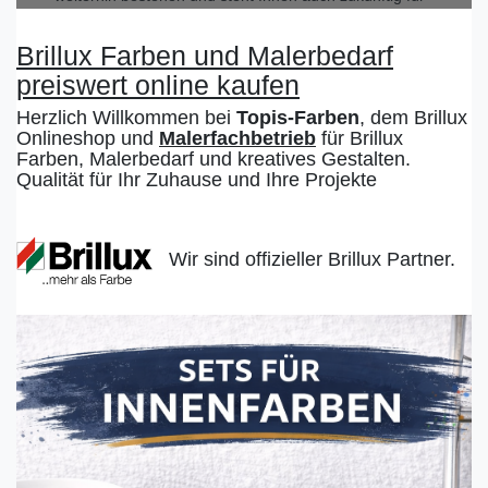
professionelle Malerarbeiten zur Verfügung.
Wir bedanken uns herzlich für Ihr langjähriges
Brillux Farben und Malerbedarf
Vertrauen und Ihre Treue!
preiswert online kaufen
Ihr Team von Topis Farben
Herzlich Willkommen bei
Topis-Farben
, dem Brillux
Onlineshop und
Malerfachbetrieb
für Brillux
Farben, Malerbedarf und kreatives Gestalten.
Qualität für Ihr Zuhause und Ihre Projekte
Wir sind offizieller Brillux Partner.