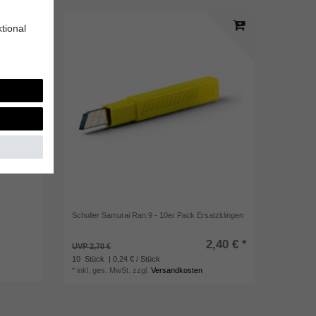
tional
Schuller Samurai Ran 9 - 10er Pack Ersatzklingen
2,40 € *
UVP 2,70 €
10
Stück
| 0,24 € / Stück
*
inkl. ges. MwSt.
zzgl.
Versandkosten