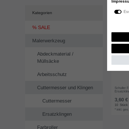
Impress
Ess
Kategorien
% SALE
Malerwerkzeug
Abdeckmaterial /
Müllsäcke
Arbeitsschutz
Cuttermesser und Klingen
Schuller 
Ersatzkli
3,60 €
Cuttermesser
10
Stück
*
inkl. ges
Ersatzklingen
Farbroller