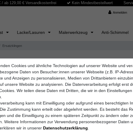
/ ab 129,00 € Versandkostenfrei
Kein Mindestbestellwert
Servi
Anmelden
ast
Lacke/Lasuren
Malerwerkzeug
Anti-Schimmel
Ersatzklingen
nden Cookies und ähnliche Technologien auf unserer Website und ver
ler, die für eine Vielzahl von Schneidewerkzeugen wie Cuttermesser u
bezogene Daten von Besucher:innen unserer Webseite (z.B. IP-Adres
ise und saubere Schnitte bei verschiedenen Materialien erzielen könn
lte und Anzeigen zu personalisieren, Medien von Drittanbietern einzub
rfekt auf Ihre Werkzeuge abgestimmt sind.
auf unsere Website zu analysieren. Die Datenverarbeitung erfolgt erst 
nd Robustheit aus, sodass Sie eine zuverlässige Leistung auch bei in
Cookies. Wir teilen diese Daten mit Dritten, die wir in den Einstellungen
 und schnell in Ihre Werkzeuge einsetzen.
.
verarbeitung kann mit Einwilligung oder aufgrund eines berechtigten I
zklingen für Ihre professionellen Schneidaufgaben!
 Die Zustimmung kann erteilt oder abgelehnt werden. Es besteht das Re
igen und die Einwilligung zu einem späteren Zeitpunkt zu ändern oder z
en. Weitere Informationen zur Verwendung personenbezogener Daten 
erklären wir in unserer
Daten­schutz­erklärung
.