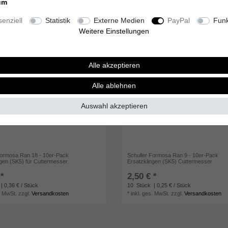
um
enziell
Statistik
Externe Medien
PayPal
Funk
Weitere Einstellungen
Alle akzeptieren
Alle ablehnen
Auswahl akzeptieren
Formosa Ran 18 - 10er-Pack
Schuller Formosa Ran 9 - 10er-Pack
ngen (SK5) für Cuttermesser
Ersatzklingen (SK5) Cuttermesser
 *
2,50 € *
| 0,36 € / Stück
10
Stück
| 0,25 € / Stück
. MwSt.
zzgl.
Versandkosten
*
inkl. ges. MwSt.
zzgl.
Versandkosten