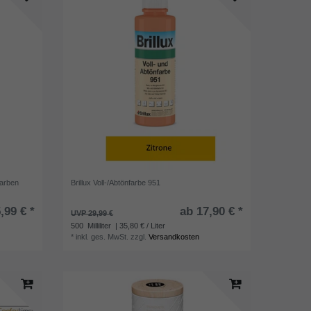
farben
Brillux Voll-/Abtönfarbe 951
,99 € *
ab 17,90 € *
UVP 29,99 €
500
Milliliter
| 35,80 € / Liter
*
inkl. ges. MwSt.
zzgl.
Versandkosten