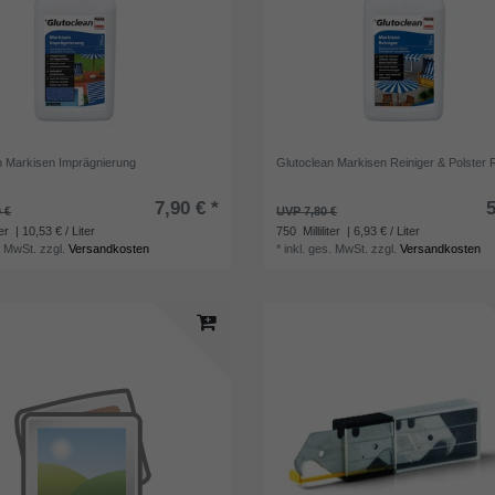
n Markisen Imprägnierung
Glutoclean Markisen Reiniger & Polster 
7,90 € *
5
 €
UVP 7,80 €
ter
| 10,53 € / Liter
750
Milliliter
| 6,93 € / Liter
. MwSt.
zzgl.
Versandkosten
*
inkl. ges. MwSt.
zzgl.
Versandkosten