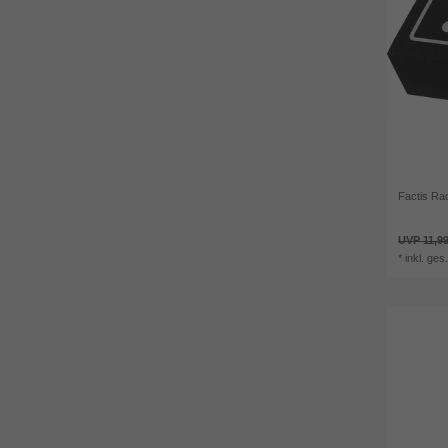
Factis Ra
UVP 11,99
*
inkl. ges