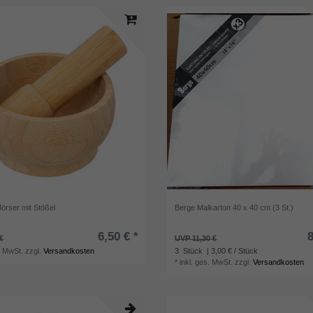
rser mit Stößel
Berge Malkarton 40 x 40 cm (3 St.)
6,50 € *
8
€
UVP 11,30 €
. MwSt.
zzgl.
Versandkosten
3
Stück
| 3,00 € / Stück
*
inkl. ges. MwSt.
zzgl.
Versandkosten