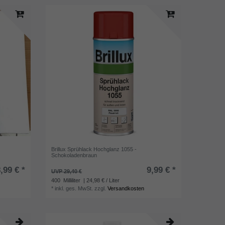
Brillux Sprühlack Hochglanz 1055 -
Schokoladenbraun
,99 € *
9,99 € *
UVP 29,40 €
400
Milliliter
| 24,98 € / Liter
*
inkl. ges. MwSt.
zzgl.
Versandkosten