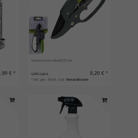
Gartenschere Metall 20 cm
,99 € *
6,20 € *
UVP 7,60 €
*
inkl. ges. MwSt.
zzgl.
Versandkosten