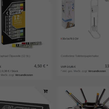
phael Ölpastelle (12 St.)
Contfortime Toilettenpapierhalter
4,50 € *
11
€
UVP 14,95 €
| 0,38 € / Stück
*
inkl. ges. MwSt.
zzgl.
Versandkosten
. MwSt.
zzgl.
Versandkosten