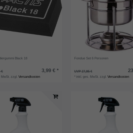
diergummi Black 18
Fondue Set 6 Personen
3,99 € *
23
 €
UVP 27,95 €
. MwSt.
zzgl.
Versandkosten
*
inkl. ges. MwSt.
zzgl.
Versandkosten