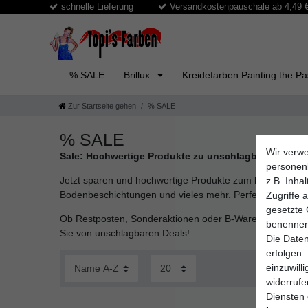
schnelle Lieferung
Versandkostenpauschale ab 4,49 € 
% SALE
Brillux
Kreidefarben Painting the P
Zur Startseite gehen
% SALE
% SALE
Wir verwe
Sale: Hochwertige Produkte zu unschlagbaren Preis
personen
Jetzt sparen und hochwertige Produkte zum besten Preis
z.B. Inha
Bodenbeschichtungen und vieles mehr. Perfekt für Heimwe
Zugriffe 
gesetzte 
Ob Restposten, Sonderaktionen oder B-Ware – unsere Sale-
benennen
Sie von unschlagbaren Deals!
Die Daten
erfolgen.
einzuwill
widerruf
Diensten 