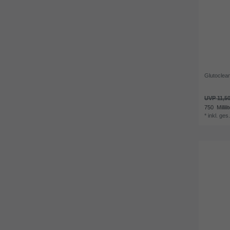
Glutoclea
UVP 11,50
750
Millili
*
inkl. ges