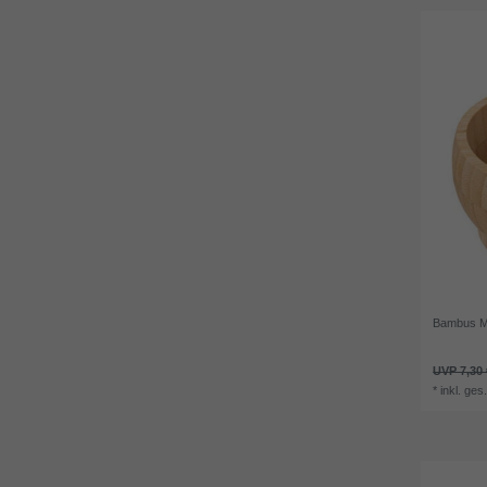
Bambus Mö
UVP 7,30 
*
inkl. ges