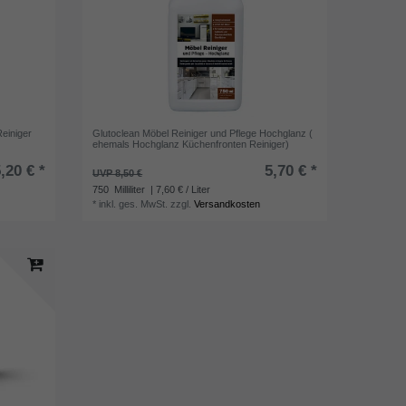
Reiniger
Glutoclean Möbel Reiniger und Pflege Hochglanz (
ehemals Hochglanz Küchenfronten Reiniger)
,20 € *
5,70 € *
UVP 8,50 €
750
Milliliter
| 7,60 € / Liter
*
inkl. ges. MwSt.
zzgl.
Versandkosten