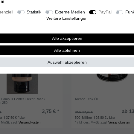
um
enziell
Statistik
Externe Medien
PayPal
Funk
Weitere Einstellungen
Alle akzeptieren
Alle ablehnen
Auswahl akzeptieren
e Campus Lichtes Ocker Rose /
Allendo Teak Öl
n 250
3,75 € *
ab 13
€
UVP 17,95 €
ter
| 37,50 € / Liter
500
Milliliter
| 26,80 € / Liter
. MwSt.
zzgl.
Versandkosten
*
inkl. ges. MwSt.
zzgl.
Versandkosten