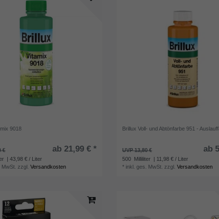
tamix 9018
Brillux Voll- und Abtönfarbe 951 - Auslauf
ab 21,99 € *
ab 5
0 €
UVP 13,80 €
ter
| 43,98 € / Liter
500
Milliliter
| 11,98 € / Liter
. MwSt.
zzgl.
Versandkosten
*
inkl. ges. MwSt.
zzgl.
Versandkosten