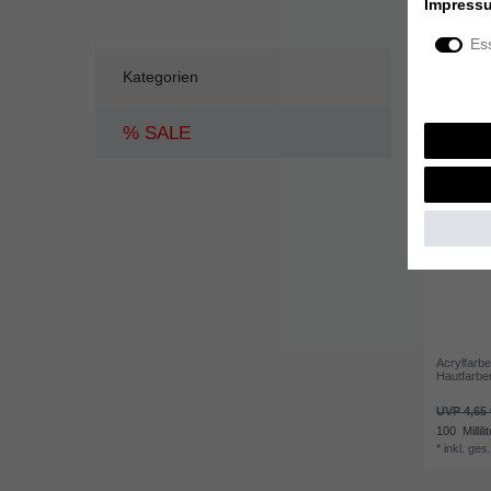
Impress
Ess
Kategorien
% SALE
Acrylfarb
Hautfarbe
UVP 4,65 
100
Millili
*
inkl. ges