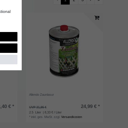
tional
Allendo Zaunlasur
,40 € *
24,99 € *
UVP 31,95 €
2.5
Liter
| 8,33 € / Liter
*
inkl. ges. MwSt.
zzgl.
Versandkosten