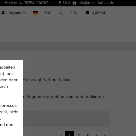
ce Hotline:
08254-994763
E-Mail:
info@topis-farben.de
Registrieren
EUR
0
0,00 EUR
arbeiten
se), um
reduzierte Preise auf Farben, Lacke,
inden oder
ten.
durch
u, bevor die Angebote vergriffen sind, und profitieren
nteresses
cht, nicht
u
und den
1
2
3