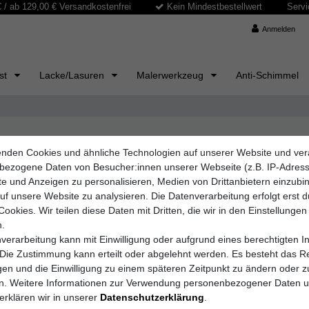
/ ab 129,00 € Versandkostenfrei
Kein Mindestbestellwert
Servi
Anmelden
ast
Lacke/Lasuren
Malerwerkzeug
Anti-Schimmel
nden Cookies und ähnliche Technologien auf unserer Website und ver
en
bezogene Daten von Besucher:innen unserer Webseite (z.B. IP-Adres
 sichern! Entdecken Sie unsere attraktiven Angebote und genießen Sie 
lte und Anzeigen zu personalisieren, Medien von Drittanbietern einzub
rker, Profis und alle, die bei bester Qualität ihr Budget schonen möch
auf unsere Website zu analysieren. Die Datenverarbeitung erfolgt erst 
Cookies. Wir teilen diese Daten mit Dritten, die wir in den Einstellungen
Kategorie bietet Top-Produkte für jedes Projekt. Greifen Sie schnell z
.
verarbeitung kann mit Einwilligung oder aufgrund eines berechtigten I
 Die Zustimmung kann erteilt oder abgelehnt werden. Es besteht das Re
igen und die Einwilligung zu einem späteren Zeitpunkt zu ändern oder z
en. Weitere Informationen zur Verwendung personenbezogener Daten 
erklären wir in unserer
Daten­schutz­erklärung
.