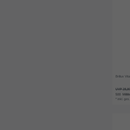
Brillux Vi
UVP 28,8
500
Millili
*
inkl. ges