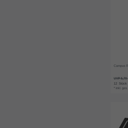
Campus Ra
UVP 5,70 
12
Stück
*
inkl. ges