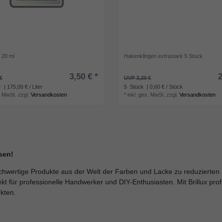
 20 ml
Hakenklingen extrastark 5 Stück
3,50 € *
2
€
UVP 3,30 €
r
| 175,00 € / Liter
5
Stück
| 0,60 € / Stück
. MwSt.
zzgl.
Versandkosten
*
inkl. ges. MwSt.
zzgl.
Versandkosten
sen!
hochwertige Produkte aus der Welt der Farben und Lacke zu reduzierten 
t für professionelle Handwerker und DIY-Enthusiasten. Mit Brillux profit
kten.