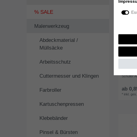
Impress
% SALE
Ess
Malerwerkzeug
Abdeckmaterial /
Müllsäcke
Arbeitsschutz
Cuttermesser und Klingen
Schuller A
ab 0,8
Farbroller
*
inkl. ges
Kartuschenpressen
Klebebänder
Pinsel & Bürsten