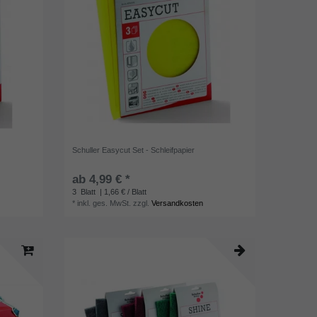
Schuller Easycut Set - Schleifpapier
ab 4,99 € *
3
Blatt
| 1,66 € / Blatt
*
inkl. ges. MwSt.
zzgl.
Versandkosten