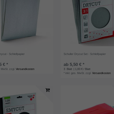
rycut - Schleifpapier
Schuller Drycut Set - Schleifpapier
5 € *
ab 5,50 € *
. MwSt.
zzgl.
Versandkosten
3
Blatt
| 1,83 € / Blatt
*
inkl. ges. MwSt.
zzgl.
Versandkosten