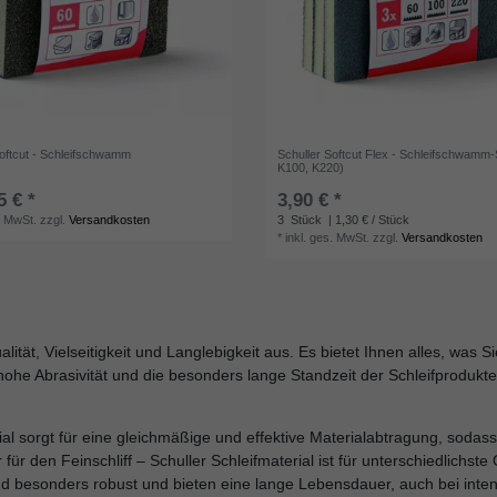
Softcut - Schleifschwamm
Schuller Softcut Flex - Schleifschwamm-
K100, K220)
5 € *
3,90 € *
. MwSt.
zzgl.
Versandkosten
3
Stück
| 1,30 € / Stück
*
inkl. ges. MwSt.
zzgl.
Versandkosten
ität, Vielseitigkeit und Langlebigkeit aus. Es bietet Ihnen alles, was S
hohe Abrasivität und die besonders lange Standzeit der Schleifprodukte 
rial sorgt für eine gleichmäßige und effektive Materialabtragung, sodas
 für den Feinschliff – Schuller Schleifmaterial ist für unterschiedlichst
sind besonders robust und bieten eine lange Lebensdauer, auch bei inte