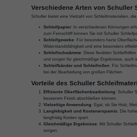
Verschiedene Arten von Schuller S
Schuller bietet eine Vielzahl von Schleifmaterialien, d
Schleifpapier
: In verschiedenen Körnungen erhä
zum Feinschliff können Sie mit Schuller Schleifp
Schleifgewebe
: Für besonders harte Oberfläche
Widerstandsfähigkeit und eine besonders effekt
Schleifschwämme
: Diese flexiblen Schleifhil
und sorgen für gleichmäßige Ergebnisse, auch 
Schleifbänder und Schleifrollen
: Für Schleifm
bei der Bearbeitung von großen Flächen.
Vorteile des Schuller Schleifmater
Effiziente Oberflächenbearbeitung
: Schuller 
besserem Finish abschließen können.
Vielseitige Anwendung
: Egal, ob Sie Holz, Me
Langlebigkeit und Kostenersparnis
: Die hoh
langfristig Kosten spart.
Gleichmäßige Ergebnisse
: Mit Schuller Schle
sorgen.