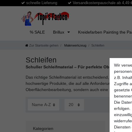
schnelle Lieferung
Versandkostenpauschale ab 4,49 € 
% SALE
Brillux
Kreidefarben Painting the P
Zur Startseite gehen
Malerwerkzeug
Schleifen
Schleifen
Wir verwe
Schuller Schleifmaterial – Für perfekte Oberflächen 
personen
Das richtige Schleifmaterial ist entscheidend, um bei Ma
z.B. Inha
hochwertige Produkte, die auf alle Anforderungen zugesch
Zugriffe 
Oberflächenbearbeitung, sondern auch eine lange Haltba
gesetzte 
benennen
Die Daten
erfolgen.
einzuwill
widerruf
Diensten 
Kategorien