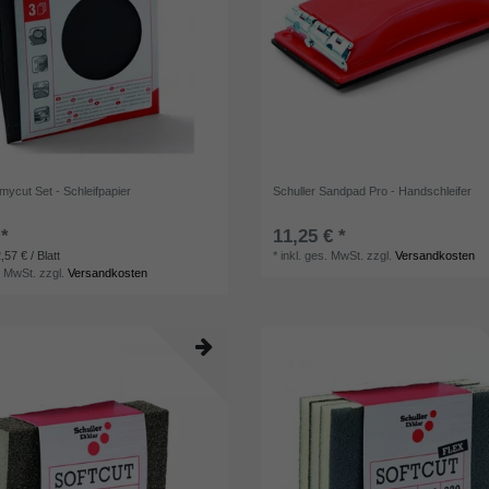
mycut Set - Schleifpapier
Schuller Sandpad Pro - Handschleifer
 *
11,25 € *
,57 € / Blatt
*
inkl. ges. MwSt.
zzgl.
Versandkosten
. MwSt.
zzgl.
Versandkosten