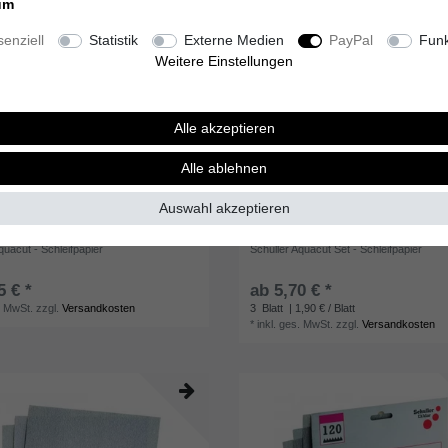
um
enziell
Statistik
Externe Medien
PayPal
Funk
Weitere Einstellungen
Alle akzeptieren
Alle ablehnen
Auswahl akzeptieren
quacut - Schleifpapier
Schuller Aquacut Set - Schleifpapier
5 € *
ab 5,70 € *
. MwSt.
zzgl.
Versandkosten
3
Blatt
| 1,90 € / Blatt
*
inkl. ges. MwSt.
zzgl.
Versandkosten