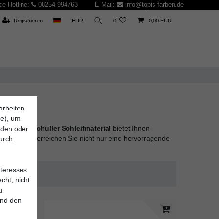
ce Hotline:
08254-994763
E-Mail:
info@topis-farben.de
Registrieren
EUR
0
0,00 EUR
arbeiten
se), um
u erzielen.
Schuller Schleifmaterial
bietet Ihnen
inden oder
eifmaterial
erreichen Sie nicht nur eine hervorragende
durch
nteresses
cht, nicht
u
und den