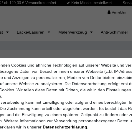
/ ab 129,00 € Versandkostenfrei
Kein Mindestbestellwert
Servi
Anmelden
ast
Lacke/Lasuren
Malerwerkzeug
Anti-Schimmel
nden Cookies und ähnliche Technologien auf unserer Website und ver
und präzise Schleifarbeiten
bezogene Daten von Besucher:innen unserer Webseite (z.B. IP-Adres
lerarbeiten, Renovierungen und Bauprojekten ein erstklassiges Finish z
lte und Anzeigen zu personalisieren, Medien von Drittanbietern einzub
nitten sind – vom Grobschliff bis zum feinen Finish. Mit
Schuller Schl
auf unsere Website zu analysieren. Die Datenverarbeitung erfolgt erst 
rkeit Ihrer Werkzeuge und Materialien.
Cookies. Wir teilen diese Daten mit Dritten, die wir in den Einstellungen
.
verarbeitung kann mit Einwilligung oder aufgrund eines berechtigten I
 Die Zustimmung kann erteilt oder abgelehnt werden. Es besteht das Re
igen und die Einwilligung zu einem späteren Zeitpunkt zu ändern oder z
en. Weitere Informationen zur Verwendung personenbezogener Daten 
erklären wir in unserer
Daten­schutz­erklärung
.