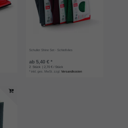
Schuller Shine Set - Schleifvlies
ab 5,40 € *
2
Stück
| 2,70 € / Stück
*
inkl. ges. MwSt.
zzgl.
Versandkosten