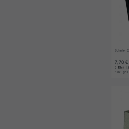
Schuller E
7,70 €
3
Blatt
| 2
*
inkl. ges