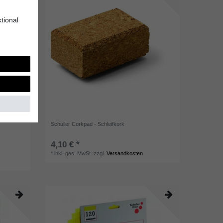
tional
Schuller Corkpad - Schleifkork
4,10 € *
*
inkl. ges. MwSt.
zzgl.
Versandkosten