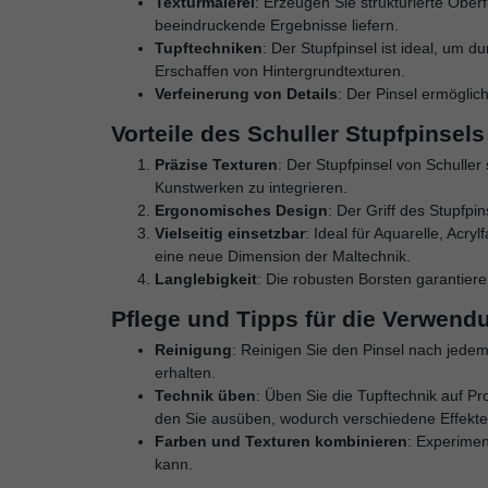
Texturmalerei
: Erzeugen Sie strukturierte Obe
beeindruckende Ergebnisse liefern.
Tupftechniken
: Der Stupfpinsel ist ideal, um d
Erschaffen von Hintergrundtexturen.
Verfeinerung von Details
: Der Pinsel ermöglich
Vorteile des Schuller Stupfpinsels
Präzise Texturen
: Der Stupfpinsel von Schulle
Kunstwerken zu integrieren.
Ergonomisches Design
: Der Griff des Stupfpi
Vielseitig einsetzbar
: Ideal für Aquarelle, Acry
eine neue Dimension der Maltechnik.
Langlebigkeit
: Die robusten Borsten garantier
Pflege und Tipps für die Verwend
Reinigung
: Reinigen Sie den Pinsel nach jede
erhalten.
Technik üben
: Üben Sie die Tupftechnik auf Pr
den Sie ausüben, wodurch verschiedene Effekte
Farben und Texturen kombinieren
: Experimen
kann.