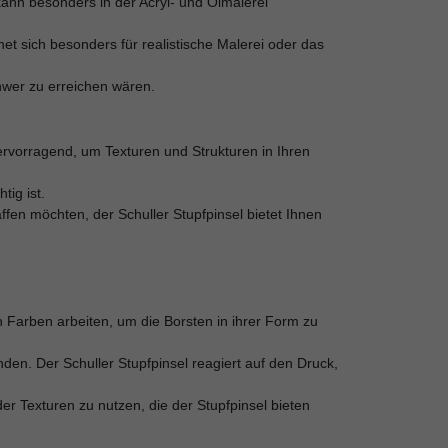
kann besonders in der Acryl- und Ölmalerei
net sich besonders für realistische Malerei oder das
chwer zu erreichen wären.
ervorragend, um Texturen und Strukturen in Ihren
tig ist.
affen möchten, der Schuller Stupfpinsel bietet Ihnen
 Farben arbeiten, um die Borsten in ihrer Form zu
den. Der Schuller Stupfpinsel reagiert auf den Druck,
er Texturen zu nutzen, die der Stupfpinsel bieten