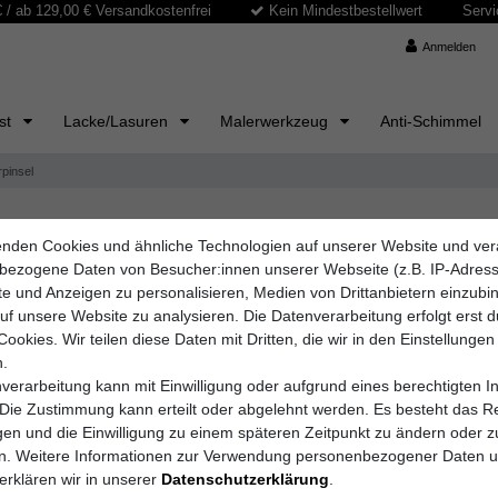
/ ab 129,00 € Versandkostenfrei
Kein Mindestbestellwert
Servi
Anmelden
ast
Lacke/Lasuren
Malerwerkzeug
Anti-Schimmel
rpinsel
nden Cookies und ähnliche Technologien auf unserer Website und ver
 Ihre Kunstwerke
bezogene Daten von Besucher:innen unserer Webseite (z.B. IP-Adres
tige Pinsel unerlässlich, um detaillierte und ausdrucksstarke Werke z
lte und Anzeigen zu personalisieren, Medien von Drittanbietern einzub
fort. Diese Pinsel sind speziell für kreative Arbeiten entwickelt und e
auf unsere Website zu analysieren. Die Datenverarbeitung erfolgt erst 
Cookies. Wir teilen diese Daten mit Dritten, die wir in den Einstellungen
.
verarbeitung kann mit Einwilligung oder aufgrund eines berechtigten I
 Die Zustimmung kann erteilt oder abgelehnt werden. Es besteht das Re
igen und die Einwilligung zu einem späteren Zeitpunkt zu ändern oder z
en. Weitere Informationen zur Verwendung personenbezogener Daten 
erklären wir in unserer
Daten­schutz­erklärung
.