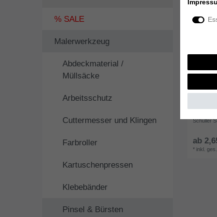
Impress
% SALE
Ess
Malerwerkzeug
Abdeckmaterial /
Müllsäcke
Arbeitsschutz
Cuttermesser und Klingen
Schuller S
ab 2,6
Farbroller
*
inkl. ges
Kartuschenpressen
Klebebänder
Pinsel & Bürsten