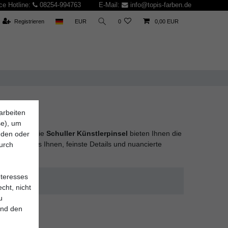
ce Hotline:
08254-994763
E-Mail:
info@topis-farben.de
Registrieren
EUR
0
0,00 EUR
arbeiten
se), um
u schaffen. Die
Schuller Künstlerpinsel
bieten Ihnen die
inden oder
rmöglichen es Ihnen, feinste Details und nuancierte
durch
nteresses
cht, nicht
u
und den