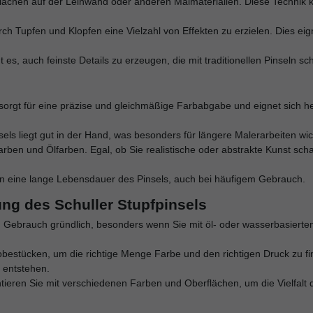
rflächen auf der Leinwand oder anderen Malmaterialien. Diese Technik 
urch Tupfen und Klopfen eine Vielzahl von Effekten zu erzielen. Dies eig
t es, auch feinste Details zu erzeugen, die mit traditionellen Pinseln s
r sorgt für eine präzise und gleichmäßige Farbabgabe und eignet sich h
nsels liegt gut in der Hand, was besonders für längere Malerarbeiten wich
lfarben und Ölfarben. Egal, ob Sie realistische oder abstrakte Kunst sch
en eine lange Lebensdauer des Pinsels, auch bei häufigem Gebrauch.
ung des Schuller Stupfpinsels
m Gebrauch gründlich, besonders wenn Sie mit öl- oder wasserbasierten
obestücken, um die richtige Menge Farbe und den richtigen Druck zu fin
 entstehen.
tieren Sie mit verschiedenen Farben und Oberflächen, um die Vielfalt d