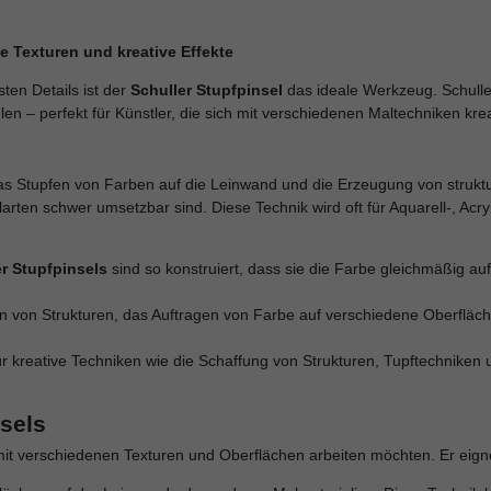
rte Texturen und kreative Effekte
ten Details ist der
Schuller Stupfpinsel
das ideale Werkzeug. Schulle
len – perfekt für Künstler, die sich mit verschiedenen Maltechniken kr
as Stupfen von Farben auf die Leinwand und die Erzeugung von struktur
elarten schwer umsetzbar sind. Diese Technik wird oft für Aquarell-, Ac
r Stupfpinsels
sind so konstruiert, dass sie die Farbe gleichmäßig a
en von Strukturen, das Auftragen von Farbe auf verschiedene Oberfläc
 für kreative Techniken wie die Schaffung von Strukturen, Tupftechniken
sels
ie mit verschiedenen Texturen und Oberflächen arbeiten möchten. Er ei