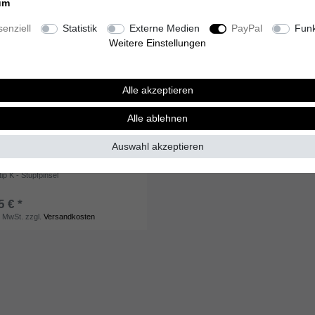
um
enziell
Statistik
Externe Medien
PayPal
Funk
Weitere Einstellungen
Alle akzeptieren
Alle ablehnen
Auswahl akzeptieren
tip K - Stupfpinsel
5 € *
. MwSt.
zzgl.
Versandkosten