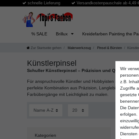
schnelle Lieferung
Versandkostenpauschale ab 4,49 € 
% SALE
Brillux
Kreidefarben Painting the P
Zur Startseite gehen
Malerwerkzeug
Pinsel & Bürsten
Künstle
Künstlerpinsel
Wir verwe
Schuller Künstlerpinsel – Präzision und Qualität für
personen
Für anspruchsvolle Künstler und Hobbyisten sind hochwer
z.B. Inha
perfekte Kombination aus Präzision, Langlebigkeit und Kom
Zugriffe 
Farbübergänge mit Leichtigkeit zu malen.
gesetzte 
benennen
Die Daten
erfolgen.
einzuwill
widerruf
Diensten 
Kategorien