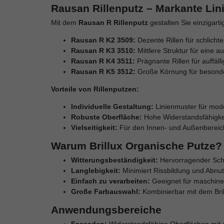
Rausan Rillenputz – Markante Lin
Mit dem
Rausan R Rillenputz
gestalten Sie einzigart
Rausan R K2 3509:
Dezente Rillen für schlicht
Rausan R K3 3510:
Mittlere Struktur für eine 
Rausan R K4 3511:
Prägnante Rillen für auffäll
Rausan R K5 3512:
Große Körnung für besonde
Vorteile von Rillenputzen:
Individuelle Gestaltung:
Linienmuster für mod
Robuste Oberfläche:
Hohe Widerstandsfähigke
Vielseitigkeit:
Für den Innen- und Außenbereich
Warum Brillux Organische Putze?
Witterungsbeständigkeit:
Hervorragender Schu
Langlebigkeit:
Minimiert Rissbildung und Abnu
Einfach zu verarbeiten:
Geeignet für maschinel
Große Farbauswahl:
Kombinierbar mit dem Bril
Anwendungsbereiche