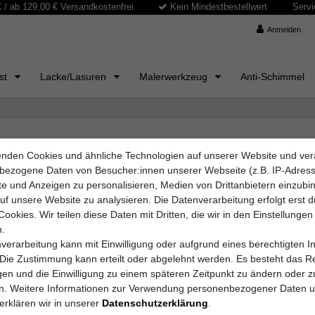
/ ab 129,00 € Versandkostenfrei
Kein Mindestbestellwert
Servi
Anmelden
ast
Lacke/Lasuren
Malerwerkzeug
Anti-Schimmel
nden Cookies und ähnliche Technologien auf unserer Website und ver
 und Schutz in Perfektion
bezogene Daten von Besucher:innen unserer Webseite (z.B. IP-Adres
ogie mit einzigartigen Gestaltungsmöglichkeiten. Diese hochwertigen Pu
lte und Anzeigen zu personalisieren, Medien von Drittanbietern einzub
it ihrer Vielseitigkeit und Widerstandsfähigkeit setzen sie Maßstäbe
auf unsere Website zu analysieren. Die Datenverarbeitung erfolgt erst 
Cookies. Wir teilen diese Daten mit Dritten, die wir in den Einstellungen
.
verarbeitung kann mit Einwilligung oder aufgrund eines berechtigten I
 Die Zustimmung kann erteilt oder abgelehnt werden. Es besteht das Re
igen und die Einwilligung zu einem späteren Zeitpunkt zu ändern oder z
en. Weitere Informationen zur Verwendung personenbezogener Daten 
erklären wir in unserer
Daten­schutz­erklärung
.