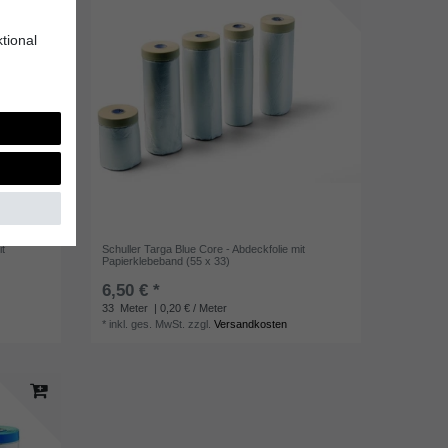
tional
it
Schuller Targa Blue Core - Abdeckfolie mit
Papierklebeband (55 x 33)
6,50 € *
33
Meter
| 0,20 € / Meter
*
inkl. ges. MwSt.
zzgl.
Versandkosten