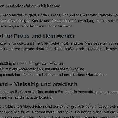
ten mit Abdeckfolie mit Klebeband
fer, wenn es darum geht, Böden, Möbel und Wände während Renovierun
eten zuverlässigen Schutz und eine einfache Anwendung, damit Ihre Pr
vierungsarbeit erleichtern und verbessern.
kt für Profis und Heimwerker
eziell entwickelt, um Ihre Oberflächen während der Malerarbeiten vor
 eine hervorragende Haftung und sind äußerst robust, sodass sie sow
dsfähig und ideal für größere Flächen.
für mittlere Abdeckflächen, mit einfachem Handling.
ig einsetzbar, für kleinere Flächen und empfindliche Oberflächen.
nd – Vielseitig und praktisch
chiedenen Breiten erhältlich, sodass Sie für jede Anwendung die passen
hnen genau die richtige Lösung.
se praktischen Abdeckfolien sind perfekt für große Flächen, lassen sich
ässigen Schutz vor Farbspritzern und Staub und haften sicher auf allen
re Bereiche und für den präzisen Schutz von Möbeln, Fensterrahmen od