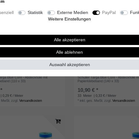
um
enziell
Statistik
Externe Medien
PayPal
Funk
Weitere Einstellungen
Alle akzeptieren
Alle ablehnen
Auswahl akzeptieren
arga Blue Core - Abdeckfolie mit
Schuller Targa Blue Core - Abdeckfolie m
beband (110 x 33)
Papierklebeband (140 x 33)
 *
10,90 € *
| 0,29 € / Meter
33
Meter
| 0,33 € / Meter
. MwSt.
zzgl.
Versandkosten
*
inkl. ges. MwSt.
zzgl.
Versandkosten