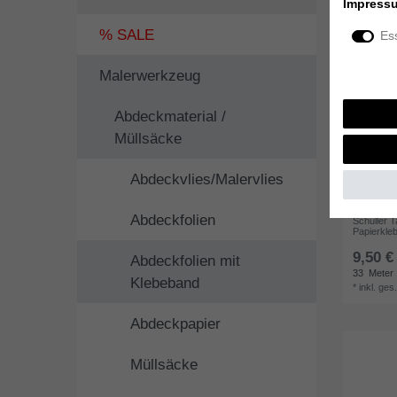
Impress
% SALE
Ess
Malerwerkzeug
Abdeckmaterial /
Müllsäcke
Abdeckvlies/Malervlies
Abdeckfolien
Schuller T
Papierkle
9,50 €
Abdeckfolien mit
33
Meter
Klebeband
*
inkl. ges
Abdeckpapier
Müllsäcke