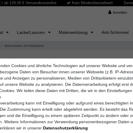
/ ab 129,00 € Versandkostenfrei
Kein Mindestbestellwert
Servi
Anmelden
ast
Lacke/Lasuren
Malerwerkzeug
Anti-Schimmel
Abdeckfolien mit Klebeband
nden Cookies und ähnliche Technologien auf unserer Website und ver
ebeband – Effizient, einfach und zuverlässig!
bezogene Daten von Besucher:innen unserer Webseite (z.B. IP-Adres
 Böden, Möbeln und Wänden vor Farbspritzern und Schmutz unerlässlic
lte und Anzeigen zu personalisieren, Medien von Drittanbietern einzub
ziellen Abdeckfolien bieten nicht nur Schutz, sondern lassen sich dan
auf unsere Website zu analysieren. Die Datenverarbeitung erfolgt erst 
Cookies. Wir teilen diese Daten mit Dritten, die wir in den Einstellungen
.
verarbeitung kann mit Einwilligung oder aufgrund eines berechtigten I
 Die Zustimmung kann erteilt oder abgelehnt werden. Es besteht das Re
igen und die Einwilligung zu einem späteren Zeitpunkt zu ändern oder z
en. Weitere Informationen zur Verwendung personenbezogener Daten 
erklären wir in unserer
Daten­schutz­erklärung
.