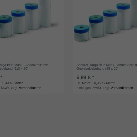
arga Blue Mask - Abdeckfolie mit
Schuller Targa Blue Mask - Abdeckfolie m
beband (110 x 20)
Gewebeklebeband (55 x 20)
 *
6,99 € *
| 0,43 € / Meter
20
Meter
| 0,35 € / Meter
. MwSt.
zzgl.
Versandkosten
*
inkl. ges. MwSt.
zzgl.
Versandkosten