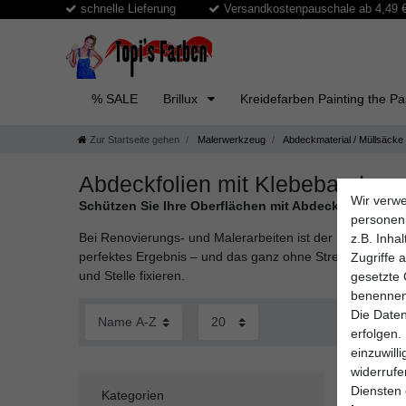
schnelle Lieferung
Versandkostenpauschale ab 4,49 € 
% SALE
Brillux
Kreidefarben Painting the P
Zur Startseite gehen
Malerwerkzeug
Abdeckmaterial / Müllsäcke
Abdeckfolien mit Klebeband
Wir verwe
Schützen Sie Ihre Oberflächen mit Abdeckfolie mit Kl
personen
Bei Renovierungs- und Malerarbeiten ist der Schutz von
z.B. Inha
perfektes Ergebnis – und das ganz ohne Stress. Diese spe
Zugriffe 
und Stelle fixieren.
gesetzte 
benennen
Die Daten
erfolgen.
einzuwill
widerruf
Diensten 
Kategorien