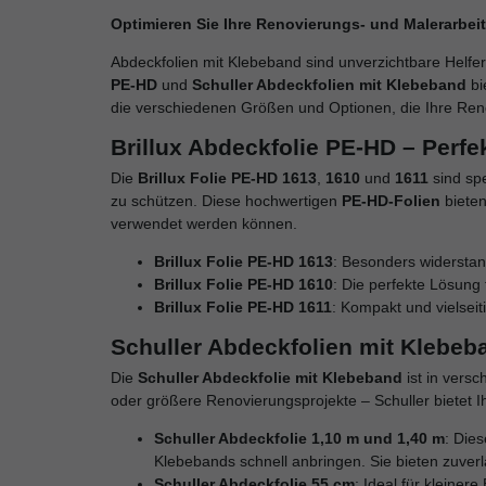
Optimieren Sie Ihre Renovierungs- und Malerarbei
Abdeckfolien mit Klebeband sind unverzichtbare Hel
PE-HD
und
Schuller Abdeckfolien mit Klebeband
bi
die verschiedenen Größen und Optionen, die Ihre Reno
Brillux Abdeckfolie PE-HD – Perfe
Die
Brillux Folie PE-HD 1613
,
1610
und
1611
sind sp
zu schützen. Diese hochwertigen
PE-HD-Folien
bieten
verwendet werden können.
Brillux Folie PE-HD 1613
: Besonders widerstan
Brillux Folie PE-HD 1610
: Die perfekte Lösung 
Brillux Folie PE-HD 1611
: Kompakt und vielseit
Schuller Abdeckfolien mit Klebeba
Die
Schuller Abdeckfolie mit Klebeband
ist in vers
oder größere Renovierungsprojekte – Schuller bietet I
Schuller Abdeckfolie 1,10 m und 1,40 m
: Die
Klebebands schnell anbringen. Sie bieten zuverl
Schuller Abdeckfolie 55 cm
: Ideal für kleine