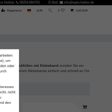
ce Hotline:
08254-994763
E-Mail:
info@topis-farben.de
Registrieren
EUR
0
0,00 EUR
arbeiten
se), um
h. Mit
Abdeckfolien mit Klebeband
erzielen Sie ein
inden oder
k des integrierten Klebebands einfach und schnell an Ort
durch
nteresses
cht, nicht
u
und den