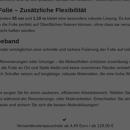
ie – Zusätzliche Flexibilität
Breiten
55 cm
und
1,10 m
bietet eine besonders robuste Lösung. Es kom
die Folie perfekt auf Oberflächen fixieren können, ohne dass sie verru
icht haften würden.
ebeband
bänder ermöglichen eine schnelle und sichere Fixierung der Folie auf n
, Renovierungen oder Umzüge – die Abdeckfolien schützen zuverlässig 
 die Folie an Ort und Stelle bleibt und keine unschönen Ränder entste
uch Schuller setzen auf langlebige, robuste Materialien, die eine hohe W
r
sorgen Sie für einen sauberen, effizienten Arbeitsbereich. Wählen Sie
 während der Renovierungs- oder Malerarbeiten. Entscheiden Sie sich f
heute und sichern Sie sich die besten Abdecklösungen!
Versandkostenpauschale ab 4,49 Euro / ab 129,00 €