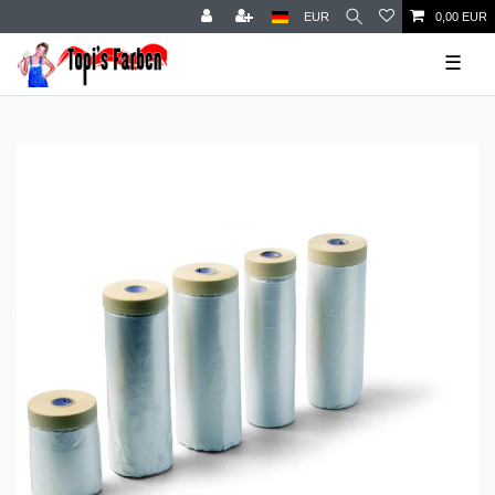
EUR
0,00 EUR
☰