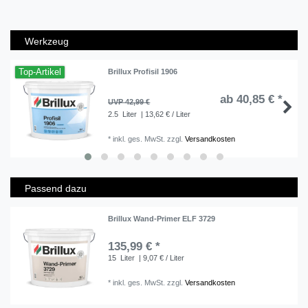
Werkzeug
Top-Artikel
Brillux Profisil 1906
ab 40,85 € *
UVP 42,99 €
2.5
Liter
| 13,62 € / Liter
*
inkl. ges. MwSt.
zzgl.
Versandkosten
Passend dazu
Brillux Wand-Primer ELF 3729
135,99 € *
15
Liter
| 9,07 € / Liter
*
inkl. ges. MwSt.
zzgl.
Versandkosten