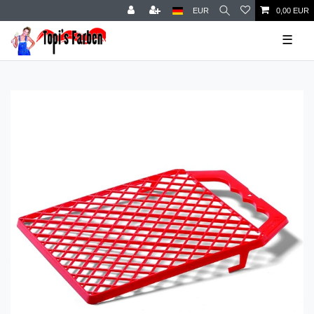
EUR
0,00 EUR
☰