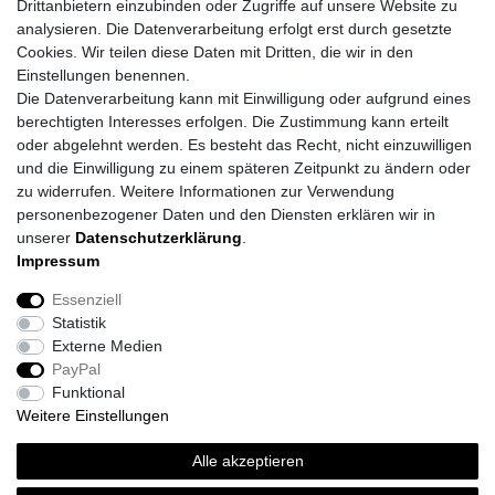
Drittanbietern einzubinden oder Zugriffe auf unsere Website zu
analysieren. Die Datenverarbeitung erfolgt erst durch gesetzte
Cookies. Wir teilen diese Daten mit Dritten, die wir in den
Einstellungen benennen.
Die Datenverarbeitung kann mit Einwilligung oder aufgrund eines
berechtigten Interesses erfolgen. Die Zustimmung kann erteilt
oder abgelehnt werden. Es besteht das Recht, nicht einzuwilligen
und die Einwilligung zu einem späteren Zeitpunkt zu ändern oder
zu widerrufen. Weitere Informationen zur Verwendung
personenbezogener Daten und den Diensten erklären wir in
unserer
Daten­schutz­erklärung
.
Impressum
Impressum
Daten­schutz­erklärung
AGB
Essenziell
Statistik
Barrierefreiheitserklärung
Widerrufs­recht
Externe Medien
PayPal
Funktional
Kontakt
Vertrag widerrufen
Weitere Einstellungen
Alle akzeptieren
*
inkl. ges. MwSt.
zzgl.
Versandkosten