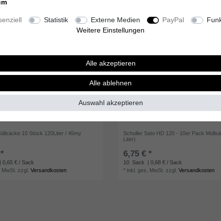
um
enziell
Statistik
Externe Medien
PayPal
Funk
Weitere Einstellungen
Alle akzeptieren
Alle ablehnen
Auswahl akzeptieren
Müllsäcke 10 Stück 120Liter / 45my
Schuller Sato HD 120 - 10er Pack Mülls
Liter)
 *
6,75 € *
| 0,65 € / Sack
10
Sack
| 0,68 € / Sack
. MwSt.
zzgl.
Versandkosten
*
inkl. ges. MwSt.
zzgl.
Versandkosten