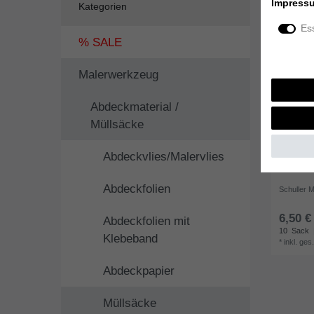
Impress
Kategorien
Ess
% SALE
Malerwerkzeug
Abdeckmaterial /
Müllsäcke
Abdeckvlies/Malervlies
Abdeckfolien
Schuller 
6,50 €
Abdeckfolien mit
10
Sack
Klebeband
*
inkl. ges
Abdeckpapier
Müllsäcke