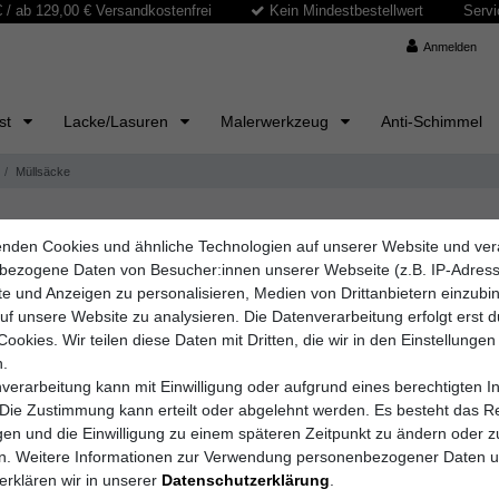
/ ab 129,00 € Versandkostenfrei
Kein Mindestbestellwert
Servi
Anmelden
ast
Lacke/Lasuren
Malerwerkzeug
Anti-Schimmel
Müllsäcke
nden Cookies und ähnliche Technologien auf unserer Website und ver
it, ideal für private und gewerbliche Anwendungen. Die robusten und re
bezogene Daten von Besucher:innen unserer Webseite (z.B. IP-Adres
 Bauarbeiten oder Renovierungen anfällt. Dank ihrer strapazierfähige
lte und Anzeigen zu personalisieren, Medien von Drittanbietern einzub
auf unsere Website zu analysieren. Die Datenverarbeitung erfolgt erst 
tärken an, sodass für jeden Einsatzbereich die passende Lösung verfügb
Cookies. Wir teilen diese Daten mit Dritten, die wir in den Einstellungen
ller sorgen Sie für eine saubere und effiziente Abfallentsorgung. Vert
.
verarbeitung kann mit Einwilligung oder aufgrund eines berechtigten I
 Die Zustimmung kann erteilt oder abgelehnt werden. Es besteht das Re
igen und die Einwilligung zu einem späteren Zeitpunkt zu ändern oder z
en. Weitere Informationen zur Verwendung personenbezogener Daten 
erklären wir in unserer
Daten­schutz­erklärung
.