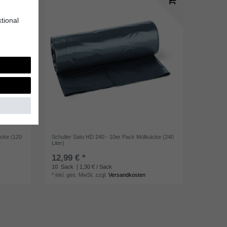
tional
äcke (120
Schuller Sato HD 240 - 10er Pack Müllsäcke (240
Liter)
12,99 € *
10
Sack
| 1,30 € / Sack
*
inkl. ges. MwSt.
zzgl.
Versandkosten