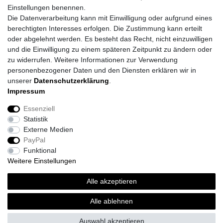
Einstellungen benennen.
Die Datenverarbeitung kann mit Einwilligung oder aufgrund eines
berechtigten Interesses erfolgen. Die Zustimmung kann erteilt
oder abgelehnt werden. Es besteht das Recht, nicht einzuwilligen
und die Einwilligung zu einem späteren Zeitpunkt zu ändern oder
zu widerrufen. Weitere Informationen zur Verwendung
personenbezogener Daten und den Diensten erklären wir in
unserer
Daten­schutz­erklärung
.
Impressum
Impressum
Daten­schutz­erklärung
AGB
Essenziell
Statistik
Barrierefreiheitserklärung
Widerrufs­recht
Externe Medien
PayPal
Funktional
Kontakt
Vertrag widerrufen
Weitere Einstellungen
Alle akzeptieren
*
inkl. ges. MwSt.
zzgl.
Versandkosten
© Topi´s Farben GmbH 2026 | Alle Rechte vorbehalten.
Alle ablehnen
Auswahl akzeptieren