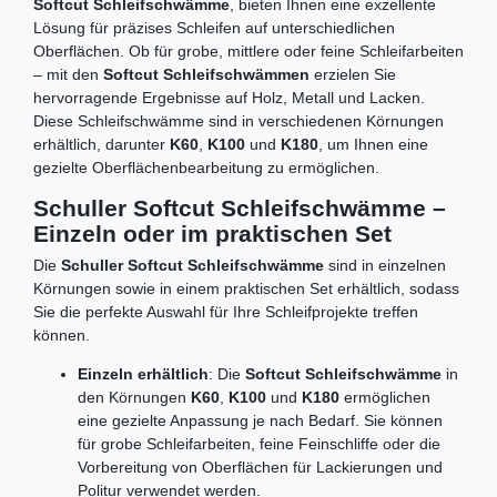
Softcut Schleifschwämme
, bieten Ihnen eine exzellente
Lösung für präzises Schleifen auf unterschiedlichen
Oberflächen. Ob für grobe, mittlere oder feine Schleifarbeiten
– mit den
Softcut Schleifschwämmen
erzielen Sie
hervorragende Ergebnisse auf Holz, Metall und Lacken.
Diese Schleifschwämme sind in verschiedenen Körnungen
erhältlich, darunter
K60
,
K100
und
K180
, um Ihnen eine
gezielte Oberflächenbearbeitung zu ermöglichen.
Schuller Softcut Schleifschwämme –
Einzeln oder im praktischen Set
Die
Schuller Softcut Schleifschwämme
sind in einzelnen
Körnungen sowie in einem praktischen Set erhältlich, sodass
Sie die perfekte Auswahl für Ihre Schleifprojekte treffen
können.
Einzeln erhältlich
: Die
Softcut Schleifschwämme
in
den Körnungen
K60
,
K100
und
K180
ermöglichen
eine gezielte Anpassung je nach Bedarf. Sie können
für grobe Schleifarbeiten, feine Feinschliffe oder die
Vorbereitung von Oberflächen für Lackierungen und
Politur verwendet werden.