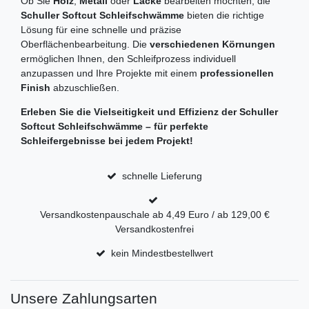
Ob Sie
Holz
,
Metall
oder
Lacke
bearbeiten möchten, die
Schuller Softcut Schleifschwämme
bieten die richtige
Lösung für eine schnelle und präzise
Oberflächenbearbeitung. Die
verschiedenen Körnungen
ermöglichen Ihnen, den Schleifprozess individuell
anzupassen und Ihre Projekte mit einem
professionellen
Finish
abzuschließen.
Erleben Sie die Vielseitigkeit und Effizienz der Schuller
Softcut Schleifschwämme – für perfekte
Schleifergebnisse bei jedem Projekt!
schnelle Lieferung
Versandkostenpauschale ab 4,49 Euro / ab 129,00 €
Versandkostenfrei
kein Mindestbestellwert
Unsere Zahlungsarten