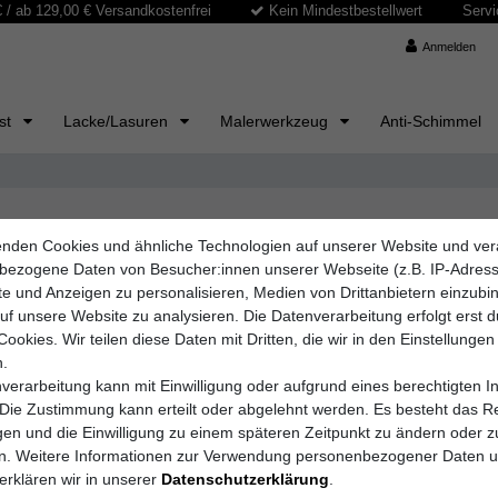
/ ab 129,00 € Versandkostenfrei
Kein Mindestbestellwert
Servi
Anmelden
ast
Lacke/Lasuren
Malerwerkzeug
Anti-Schimmel
nden Cookies und ähnliche Technologien auf unserer Website und ver
· Komfort · Premium
bezogene Daten von Besucher:innen unserer Webseite (z.B. IP-Adres
lte und Anzeigen zu personalisieren, Medien von Drittanbietern einzub
immte Maler-Sets
für professionelle und private Innenanstriche.
auf unsere Website zu analysieren. Die Datenverarbeitung erfolgt erst 
lux
mit passendem Malerzubehör – ideal für Renovierung, Neubau und San
Cookies. Wir teilen diese Daten mit Dritten, die wir in den Einstellungen
.
ende Set für dein Projekt.
Basic
für einfache Arbeiten,
Komfort
für stressfre
verarbeitung kann mit Einwilligung oder aufgrund eines berechtigten I
 Die Zustimmung kann erteilt oder abgelehnt werden. Es besteht das Re
igen und die Einwilligung zu einem späteren Zeitpunkt zu ändern oder z
en. Weitere Informationen zur Verwendung personenbezogener Daten 
erklären wir in unserer
Daten­schutz­erklärung
.