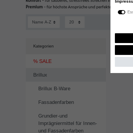
Komfort
– für sauberes, stressfreies Streichen in Wohnräum
Impress
Premium
– für höchste Ansprüche und perfekte Ergebnisse
Ess
Kategorien
% SALE
Brillux
Brillux B-Ware
Fassadenfarben
Grundier-und
Imprägniermittel für Innen-
und Fassadenfarben