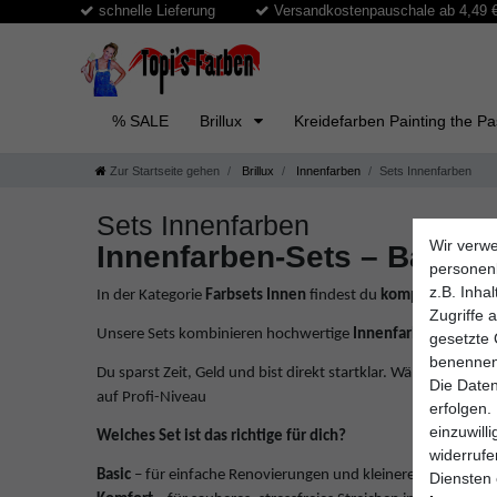
schnelle Lieferung
Versandkostenpauschale ab 4,49 € 
% SALE
Brillux
Kreidefarben Painting the P
Zur Startseite gehen
Brillux
Innenfarben
Sets Innenfarben
Sets Innenfarben
Wir verwe
Innenfarben-Sets – Basic 
personen
z.B. Inha
In der Kategorie
Farbsets Innen
findest du
komplett abgest
Zugriffe 
Unsere Sets kombinieren hochwertige
Innenfarben von Bril
gesetzte 
benennen
Du sparst Zeit, Geld und bist direkt startklar. Wähle das pass
Die Daten
auf Profi-Niveau
erfolgen.
einzuwill
Welches Set ist das richtige für dich?
widerruf
Basic
– für einfache Renovierungen und kleinere Räume
Diensten 