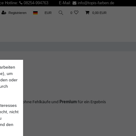
ce Hotline:
08254-994763
E-Mail:
info@topis-farben.de
Registrieren
EUR
0
0,00 EUR
arbeiten
se), um
inden oder
durch
ierung.
ies Streichen ohne Fehlkäufe und
Premium
für ein Ergebnis
nteresses
cht, nicht
u
und den