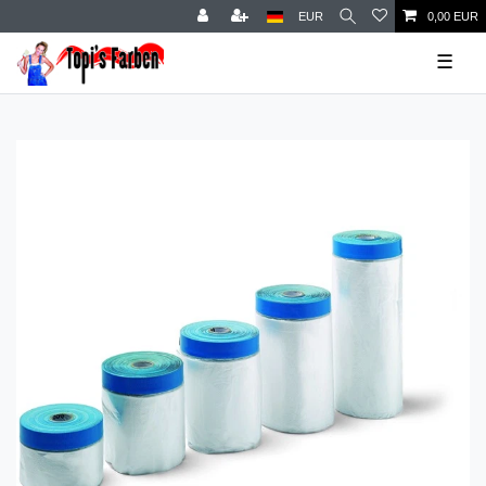
EUR
0,00 EUR
☰