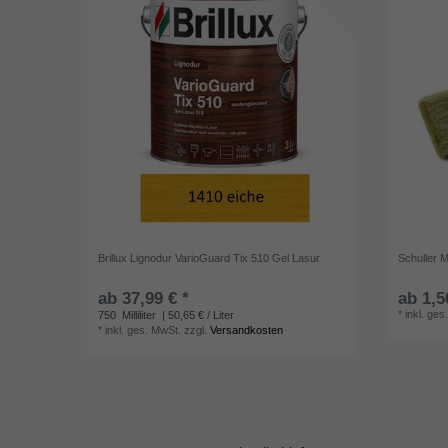
Brillux Lignodur VarioGuard Tix 510 Gel Lasur
Schuller M
ab 37,99 € *
ab 1,5
*
inkl. ges
750
Milliliter
| 50,65 € / Liter
*
inkl. ges. MwSt.
zzgl.
Versandkosten