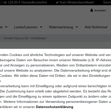
/ ab 129,00 € Versandkostenfrei
Kein Mindestbestellwert
Servi
Anmelden
ast
Lacke/Lasuren
Malerwerkzeug
Anti-Schimmel
Schuller Easycut Set - Schleifpapier
nden Cookies und ähnliche Technologien auf unserer Website und ver
Schuller Eh´klar Gm
bezogene Daten von Besucher:innen unserer Webseite (z.B. IP-Adres
Schuller 
lte und Anzeigen zu personalisieren, Medien von Drittanbietern einzub
auf unsere Website zu analysieren. Die Datenverarbeitung erfolgt erst 
Cookies. Wir teilen diese Daten mit Dritten, die wir in den Einstellungen
.
Artikelnummer
6545
verarbeitung kann mit Einwilligung oder aufgrund eines berechtigten I
 Die Zustimmung kann erteilt oder abgelehnt werden. Es besteht das Re
igen und die Einwilligung zu einem späteren Zeitpunkt zu ändern oder z
KÖRNUNG
en. Weitere Informationen zur Verwendung personenbezogener Daten 
erklären wir in unserer
Daten­schutz­erklärung
.