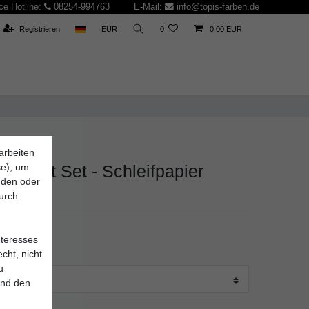
ce Hotline:
08254-994763
E-Mail:
info@topis-farben.de
Registrieren
EUR
0
0,00 EUR
arbeiten
bH
se), um
Easycut Set - Schleifpapier
inden oder
durch
9
nteresses
cht, nicht
u
und den