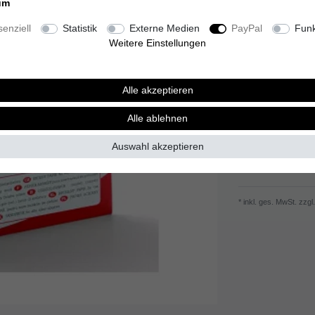
um
4,99 E
enziell
Statistik
Externe Medien
PayPal
Funk
Inhalt
3
Blatt
Weitere Einstellungen
Grundpreis
1,66 
Sofort versandfer
Alle akzeptieren
Alle ablehnen
Auswahl akzeptieren
Wunschliste
* inkl. ges. MwSt. zzgl.