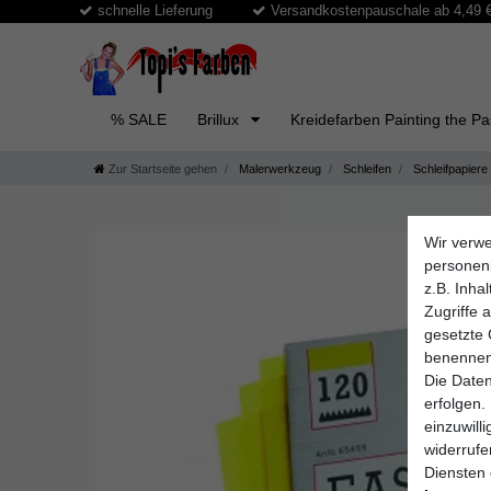
schnelle Lieferung
Versandkostenpauschale ab 4,49 € 
% SALE
Brillux
Kreidefarben Painting the P
Zur Startseite gehen
Malerwerkzeug
Schleifen
Schleifpapiere
Wir verwe
personen
z.B. Inha
Zugriffe 
gesetzte 
benennen
Die Daten
erfolgen.
einzuwill
widerruf
Diensten 