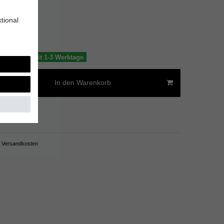
*
UR
tional
€ / Blatt
tig, Lieferzeit 1-3 Werktage
In den Warenkorb
Versandkosten