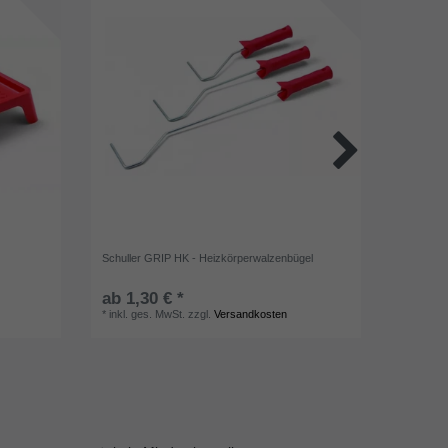
Schuller GRIP HK - Heizkörperwalzenbügel
Kum Borst
ab 1,30 € *
ab 1,4
*
inkl. ges. MwSt.
zzgl.
Versandkosten
*
inkl. ge