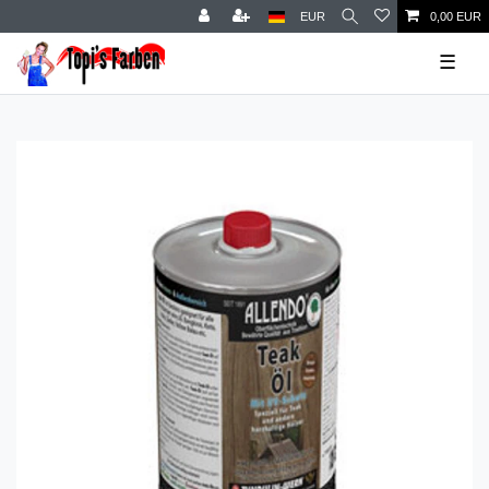
EUR
0,00 EUR
☰