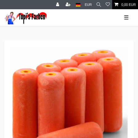
EUR
0,00 EUR
☰