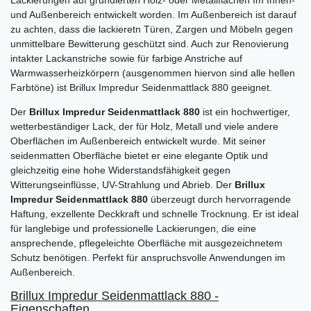
und Außenbereich entwickelt worden. Im Außenbereich ist darauf
zu achten, dass die lackieretn Türen, Zargen und Möbeln gegen
unmittelbare Bewitterung geschützt sind. Auch zur Renovierung
intakter Lackanstriche sowie für farbige Anstriche auf
Warmwasserheizkörpern (ausgenommen hiervon sind alle hellen
Farbtöne) ist Brillux Impredur Seidenmattlack 880 geeignet.
Der
Brillux Impredur Seidenmattlack 880
ist ein hochwertiger,
wetterbeständiger Lack, der für Holz, Metall und viele andere
Oberflächen im Außenbereich entwickelt wurde. Mit seiner
seidenmatten Oberfläche bietet er eine elegante Optik und
gleichzeitig eine hohe Widerstandsfähigkeit gegen
Witterungseinflüsse, UV-Strahlung und Abrieb. Der
Brillux
Impredur Seidenmattlack 880
überzeugt durch hervorragende
Haftung, exzellente Deckkraft und schnelle Trocknung. Er ist ideal
für langlebige und professionelle Lackierungen, die eine
ansprechende, pflegeleichte Oberfläche mit ausgezeichnetem
Schutz benötigen. Perfekt für anspruchsvolle Anwendungen im
Außenbereich.
Brillux Impredur Seidenmattlack 880 -
Eigenschaften