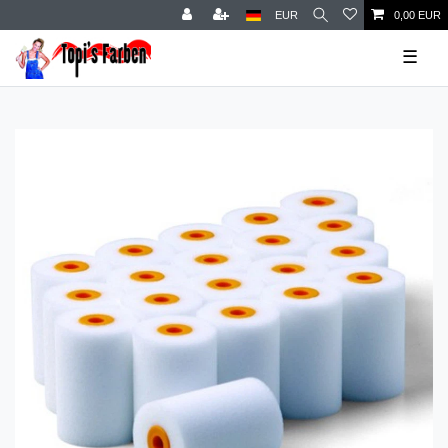
EUR
0,00 EUR
☰