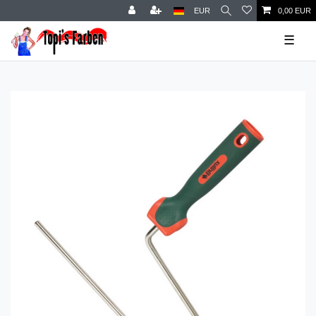
EUR
0,00 EUR
☰