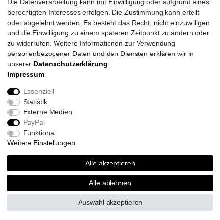
Die Datenverarbeitung kann mit Einwilligung oder aufgrund eines
berechtigten Interesses erfolgen. Die Zustimmung kann erteilt
oder abgelehnt werden. Es besteht das Recht, nicht einzuwilligen
und die Einwilligung zu einem späteren Zeitpunkt zu ändern oder
zu widerrufen. Weitere Informationen zur Verwendung
personenbezogener Daten und den Diensten erklären wir in
unserer
Daten­schutz­erklärung
.
Impressum
Daten­schutz­erklärung
AGB
Impressum
Essenziell
Statistik
Barrierefreiheitserklärung
Widerrufs­recht
Externe Medien
PayPal
Funktional
Kontakt
Vertrag widerrufen
Weitere Einstellungen
*
inkl. ges. MwSt.
zzgl.
Versandkosten
Alle akzeptieren
© Topi´s Farben GmbH 2026 | Alle Rechte vorbehalten.
Alle ablehnen
Auswahl akzeptieren