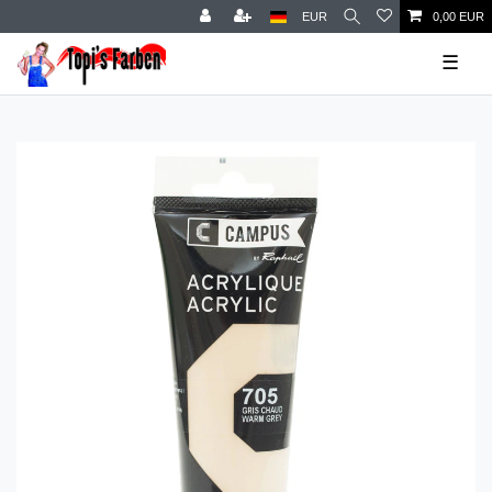
EUR
0,00 EUR
☰