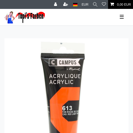
EUR
0,00 EUR
☰