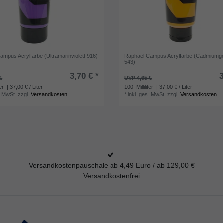
ampus Acrylfarbe (Ultramarinviolett 916)
Raphael Campus Acrylfarbe (Cadmiumge
543)
3,70 € *
3
€
UVP 4,65 €
ter
| 37,00 € / Liter
100
Milliliter
| 37,00 € / Liter
. MwSt.
zzgl.
Versandkosten
*
inkl. ges. MwSt.
zzgl.
Versandkosten
Versandkostenpauschale ab 4,49 Euro / ab 129,00 €
Versandkostenfrei