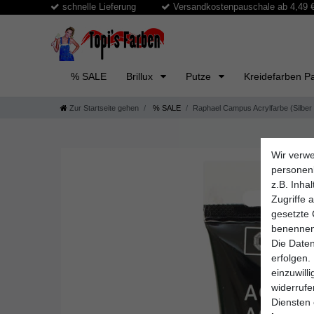
schnelle Lieferung
Versandkostenpauschale ab 4,49 € 
% SALE
Brillux
Putze
Kreidefarben Pa
Zur Startseite gehen
% SALE
Raphael Campus Acrylfarbe (Silber
Wir verwe
personen
z.B. Inha
Zugriffe 
gesetzte 
benennen
Die Daten
erfolgen.
einzuwill
widerruf
Diensten 