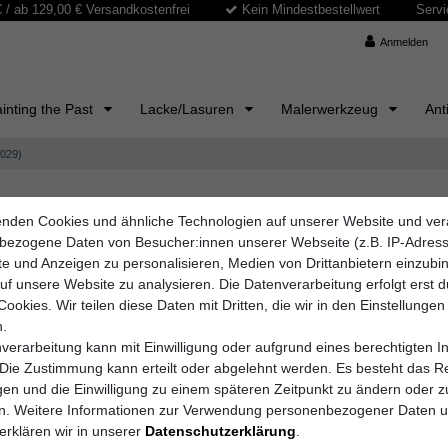
/ ab 129,00 € Versandkostenfrei
Kein Mindestbestellwert
Servi
Anmelden
inting the Past
Lacke/Lasuren
Malerwerkzeug
Ant
 029)
nden Cookies und ähnliche Technologien auf unserer Website und ver
MAX SAUER SAS
bezogene Daten von Besucher:innen unserer Webseite (z.B. IP-Adres
Raphael C
lte und Anzeigen zu personalisieren, Medien von Drittanbietern einzub
auf unsere Website zu analysieren. Die Datenverarbeitung erfolgt erst 
Cookies. Wir teilen diese Daten mit Dritten, die wir in den Einstellungen
.
Artikelnummer
029
verarbeitung kann mit Einwilligung oder aufgrund eines berechtigten I
 Die Zustimmung kann erteilt oder abgelehnt werden. Es besteht das Re
igen und die Einwilligung zu einem späteren Zeitpunkt zu ändern oder z
en. Weitere Informationen zur Verwendung personenbezogener Daten 
UVP 5,60 €
4,50 E
erklären wir in unserer
Daten­schutz­erklärung
.