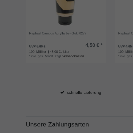
Raphael Campus Acrylfarbe (Gold 027)
Raphael C
4,50 € *
UVP 5,60 €
UVP 4,65 
100
Milliliter
| 45,00 € / Liter
100
Millili
*
inkl. ges. MwSt.
zzgl.
Versandkosten
*
inkl. ges
schnelle Lieferung
Unsere Zahlungsarten