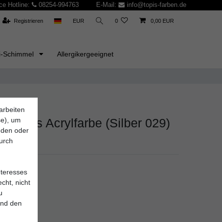
ce Hotline:
08254-994763
E-Mail:
info@topis-farben.de
Registrieren
EUR
0
0,00 EUR
i-Schimmel
Allergikergeeignet
arbeiten
se), um
ampus Acrylfarbe (Silber 029)
inden oder
durch
nteresses
cht, nicht
u
und den
*
UR