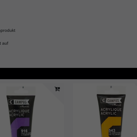
nprodukt
t auf