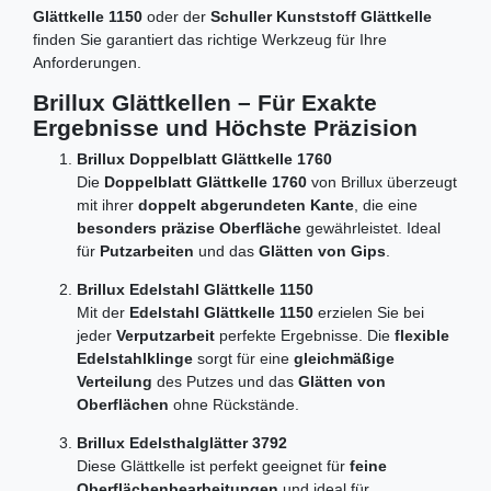
Glättkelle 1150
oder der
Schuller Kunststoff Glättkelle
finden Sie garantiert das richtige Werkzeug für Ihre
Anforderungen.
Brillux Glättkellen – Für Exakte
Ergebnisse und Höchste Präzision
Brillux Doppelblatt Glättkelle 1760
Die
Doppelblatt Glättkelle 1760
von Brillux überzeugt
mit ihrer
doppelt abgerundeten Kante
, die eine
besonders präzise Oberfläche
gewährleistet. Ideal
für
Putzarbeiten
und das
Glätten von Gips
.
Brillux Edelstahl Glättkelle 1150
Mit der
Edelstahl Glättkelle 1150
erzielen Sie bei
jeder
Verputzarbeit
perfekte Ergebnisse. Die
flexible
Edelstahlklinge
sorgt für eine
gleichmäßige
Verteilung
des Putzes und das
Glätten von
Oberflächen
ohne Rückstände.
Brillux Edelsthalglätter 3792
Diese Glättkelle ist perfekt geeignet für
feine
Oberflächenbearbeitungen
und ideal für