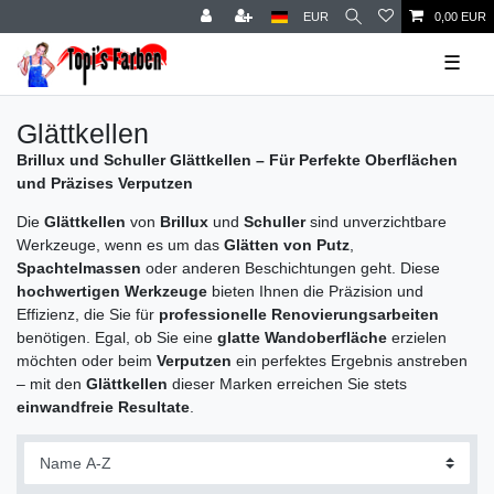
EUR
0,00 EUR
☰
Glättkellen
Brillux und Schuller Glättkellen – Für Perfekte Oberflächen
und Präzises Verputzen
Die
Glättkellen
von
Brillux
und
Schuller
sind unverzichtbare
Werkzeuge, wenn es um das
Glätten von Putz
,
Spachtelmassen
oder anderen Beschichtungen geht. Diese
hochwertigen Werkzeuge
bieten Ihnen die Präzision und
Effizienz, die Sie für
professionelle Renovierungsarbeiten
benötigen. Egal, ob Sie eine
glatte Wandoberfläche
erzielen
möchten oder beim
Verputzen
ein perfektes Ergebnis anstreben
– mit den
Glättkellen
dieser Marken erreichen Sie stets
einwandfreie Resultate
.