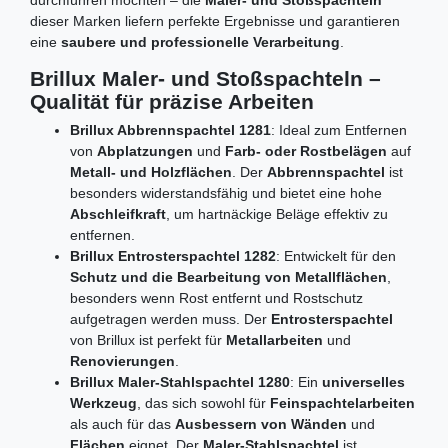
durchführen möchten – die
Maler- und Stoßspachteln
dieser Marken liefern perfekte Ergebnisse und garantieren
eine
saubere und professionelle Verarbeitung
.
Brillux Maler- und Stoßspachteln –
Qualität für präzise Arbeiten
Brillux Abbrennspachtel 1281
: Ideal zum Entfernen
von
Abplatzungen
und
Farb- oder Rostbelägen
auf
Metall- und Holzflächen
. Der
Abbrennspachtel
ist
besonders widerstandsfähig und bietet eine hohe
Abschleifkraft
, um hartnäckige Beläge effektiv zu
entfernen.
Brillux Entrosterspachtel 1282
: Entwickelt für den
Schutz und die Bearbeitung von Metallflächen
,
besonders wenn Rost entfernt und Rostschutz
aufgetragen werden muss. Der
Entrosterspachtel
von Brillux ist perfekt für
Metallarbeiten
und
Renovierungen
.
Brillux Maler-Stahlspachtel 1280
: Ein
universelles
Werkzeug
, das sich sowohl für
Feinspachtelarbeiten
als auch für das
Ausbessern von Wänden
und
Flächen
eignet. Der
Maler-Stahlspachtel
ist