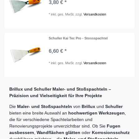
3,80 € *
*
inkl. ges. MwSt.
zzgl.
Versandkosten
Schuller Kai Tec Pro - Stossspachtel
6,60 € *
*
inkl. ges. MwSt.
zzgl.
Versandkosten
Brillux und Schuller Maler- und Stoßspachteln –
Präzision und Vielseitigkeit für Ihre Projekte
Die
Maler- und Stoßspachteln
von
Brillux
und
Schuller
bieten eine breite Auswahl an
hochwertigen Werkzeugen
,
die für verschiedene Spachtelarbeiten und
Renovierungsprojekte unverzichtbar sind. Ob Sie
Fugen
ausbessern
,
Wandflächen glätten
oder
Korrosionsschutz