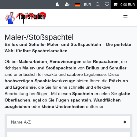
EUR
0,00 EUR
☰
Maler-/Stoßspachtel
Brillux und Schuller Maler- und Stoßspachteln – Die perfekte
Wahl für Ihre Spachtelarbeiten
Ob bei
Malerarbeiten
,
Renovierungen
oder
Reparaturen
, die
richtigen
Maler- und Stoßspachteln
von
Brillux
und
Schuller
sind unerlässlich für exakte und saubere Ergebnisse. Diese
hochwertigen Spachtelwerkzeuge
bieten Ihnen die
Präzision
und
Ergonomie
, die Sie für eine schnelle und effektive
Bearbeitung benötigen. Mit diesen
Spachteln
erzielen Sie
glatte
Oberflächen
, egal ob Sie
Fugen spachteln
,
Wandflächen
ausgleichen
oder
kleine Unebenheiten
entfernen.