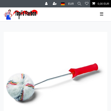
EUR
0,00 EUR
☰