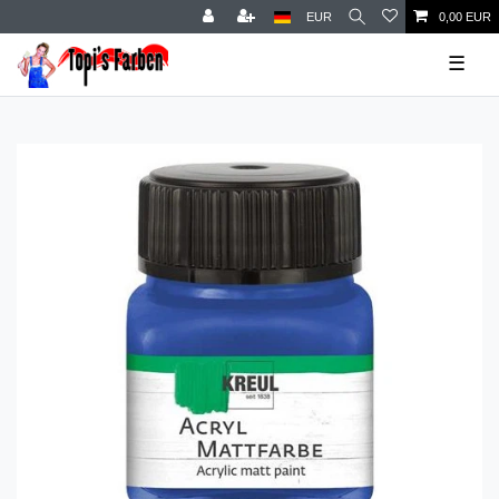
EUR
0,00 EUR
☰