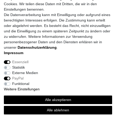
Cookies. Wir teilen diese Daten mit Dritten, die wir in den
Einstellungen benennen.
Die Datenverarbeitung kann mit Einwilligung oder aufgrund eines
berechtigten Interesses erfolgen. Die Zustimmung kann erteilt
oder abgelehnt werden. Es besteht das Recht, nicht einzuwilligen
und die Einwilligung zu einem späteren Zeitpunkt zu ändern oder
zu widerrufen. Weitere Informationen zur Verwendung
personenbezogener Daten und den Diensten erklären wir in
unserer
Daten­schutz­erklärung
.
Impressum
Daten­schutz­erklärung
AGB
Impressum
Essenziell
Statistik
Barrierefreiheitserklärung
Widerrufs­recht
Externe Medien
PayPal
Funktional
Kontakt
Vertrag widerrufen
Weitere Einstellungen
*
inkl. ges. MwSt.
zzgl.
Versandkosten
Alle akzeptieren
© Topi´s Farben GmbH 2026 | Alle Rechte vorbehalten.
Alle ablehnen