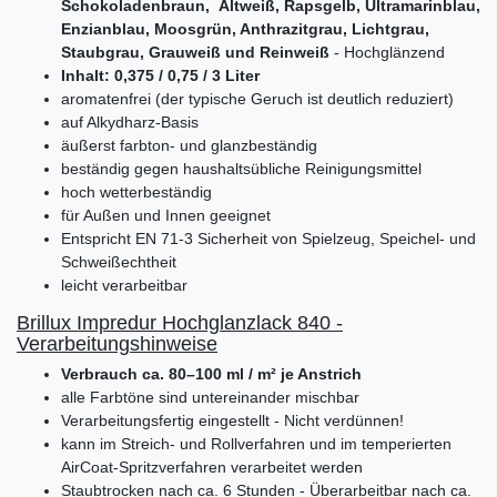
Schokoladenbraun,
Altweiß, Rapsgelb, Ultramarinblau,
Enzianblau, Moosgrün, Anthrazitgrau, Lichtgrau,
Staubgrau, Grauweiß und Reinweiß
- Hochglänzend
Inhalt: 0,375 / 0,75 / 3 Liter
aromatenfrei (der typische Geruch ist deutlich reduziert)
auf Alkydharz-Basis
äußerst farbton- und glanzbeständig
beständig gegen haushaltsübliche Reinigungsmittel
hoch wetterbeständig
für Außen und Innen geeignet
Entspricht EN 71-3 Sicherheit von Spielzeug, Speichel- und
Schweißechtheit
leicht verarbeitbar
Brillux Impredur Hochglanzlack 840 -
Verarbeitungshinweise
Verbrauch ca. 80–100 ml / m² je Anstrich
alle Farbtöne sind untereinander mischbar
Verarbeitungsfertig eingestellt - Nicht verdünnen!
kann im Streich- und Rollverfahren und im temperierten
AirCoat-Spritzverfahren verarbeitet werden
Staubtrocken nach ca. 6 Stunden - Überarbeitbar nach ca.