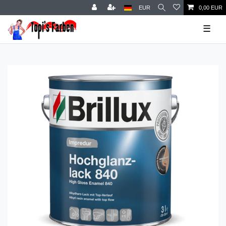
EUR
0,00 EUR
☰