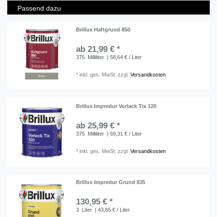
Passend dazu
Brillux Haftgrund 850
ab 21,99 € *
375
Milliliter
| 58,64 € / Liter
*
inkl. ges. MwSt.
zzgl.
Versandkosten
Brillux Impredur Vorlack Tix 120
ab 25,99 € *
375
Milliliter
| 69,31 € / Liter
*
inkl. ges. MwSt.
zzgl.
Versandkosten
Brillux Impredur Grund 835
130,95 € *
3
Liter
| 43,65 € / Liter