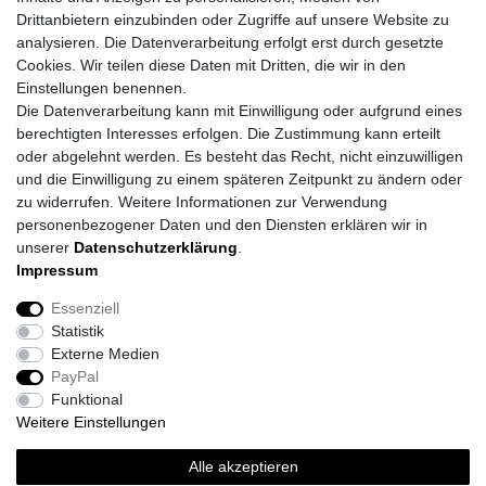
Drittanbietern einzubinden oder Zugriffe auf unsere Website zu
analysieren. Die Datenverarbeitung erfolgt erst durch gesetzte
Cookies. Wir teilen diese Daten mit Dritten, die wir in den
Einstellungen benennen.
Die Datenverarbeitung kann mit Einwilligung oder aufgrund eines
berechtigten Interesses erfolgen. Die Zustimmung kann erteilt
oder abgelehnt werden. Es besteht das Recht, nicht einzuwilligen
und die Einwilligung zu einem späteren Zeitpunkt zu ändern oder
zu widerrufen. Weitere Informationen zur Verwendung
personenbezogener Daten und den Diensten erklären wir in
unserer
Daten­schutz­erklärung
.
Impressum
Daten­schutz­erklärung
AGB
Impressum
Essenziell
Statistik
Barrierefreiheitserklärung
Widerrufs­recht
Externe Medien
PayPal
Funktional
Kontakt
Vertrag widerrufen
Weitere Einstellungen
*
inkl. ges. MwSt.
zzgl.
Versandkosten
Alle akzeptieren