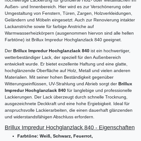
Außen- und Innenbereich. Hier wird es zur Verschönerung oder
Umgestaltung von Fenstern, Türen, Zargen, Holzverkleidungen,
Geländern und Möbeln eingesetzt. Auch zur Renovierung intakter
Lackanstriche sowie für farbige Anstriche auf
Warmwasserheizkörpern (ausgenommen hiervon sind alle hellen
Farbtöne) ist Brillux Impredur Hochglanzlack 840 geeignet.
Der
Brillux Impredur Hochglanzlack 840
ist ein hochwertiger,
wetterbeständiger Lack, der speziell für den Außenbereich
entwickelt wurde. Er bietet exzellente Haftung und eine glatte,
hochglänzende Oberfläche auf Holz, Metall und vielen anderen
Materialien. Mit seiner hohen Beständigkeit gegenüber
Witterungseinflüssen, UV-Strahlung und Abrieb sorgt der
Brillux
Impredur Hochglanzlack 840
für langlebige und professionelle
Lackierungen. Der Lack überzeugt durch schnelle Trocknung,
ausgezeichnete Deckkraft und eine hohe Ergiebigkeit. Ideal für
anspruchsvolle Lackierarbeiten, die einen dauerhaft glänzenden
und widerstandsfähigen Abschluss erfordern.
Brillux Impredur Hochglanzlack 840 - Eigenschaften
Farbtöne: Weiß, Schwarz, Feuerrot,