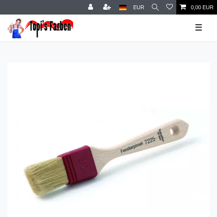
EUR
0,00 EUR
☰