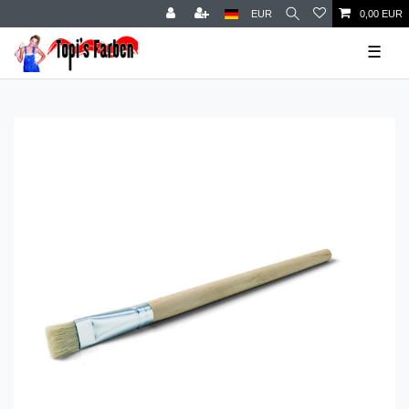
EUR
0,00 EUR
☰