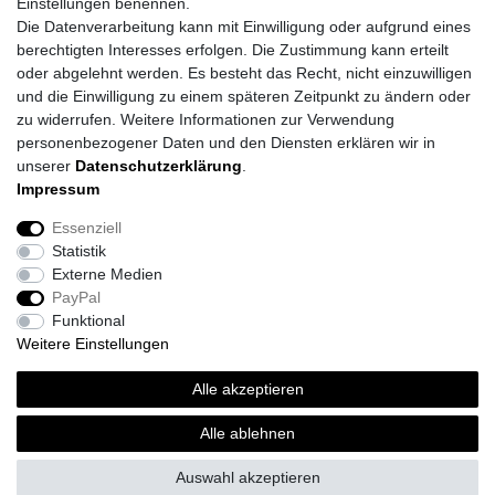
Einstellungen benennen.
Die Datenverarbeitung kann mit Einwilligung oder aufgrund eines
berechtigten Interesses erfolgen. Die Zustimmung kann erteilt
oder abgelehnt werden. Es besteht das Recht, nicht einzuwilligen
und die Einwilligung zu einem späteren Zeitpunkt zu ändern oder
zu widerrufen. Weitere Informationen zur Verwendung
personenbezogener Daten und den Diensten erklären wir in
unserer
Daten­schutz­erklärung
.
Impressum
Daten­schutz­erklärung
AGB
Impressum
Essenziell
Statistik
Barrierefreiheitserklärung
Widerrufs­recht
Externe Medien
PayPal
Funktional
Kontakt
Vertrag widerrufen
Weitere Einstellungen
*
inkl. ges. MwSt.
zzgl.
Versandkosten
Alle akzeptieren
© Topi´s Farben GmbH 2026 | Alle Rechte vorbehalten.
Alle ablehnen
Auswahl akzeptieren