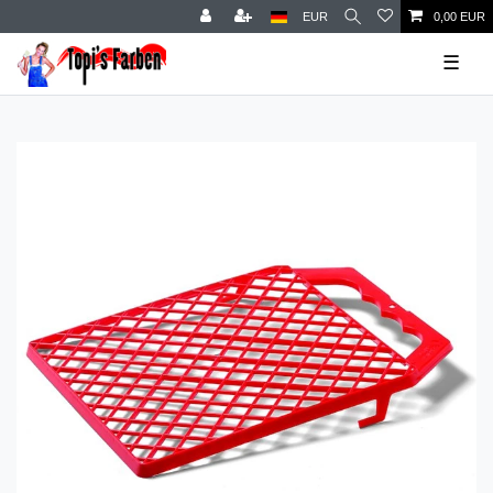
EUR
0,00 EUR
☰