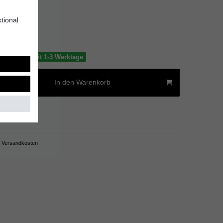
*
EUR
tional
er
 € / Liter
tig, Lieferzeit 1-3 Werktage
In den Warenkorb
Versandkosten