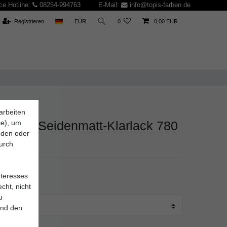
ce Hotline:
08254-994763
E-Mail:
info@topis-farben.de
Registrieren
EUR
0
0,00 EUR
arbeiten
KG
se), um
mpredur Seidenmatt-Klarlack 780
inden oder
durch
375.0
nteresses
cht, nicht
u
und den