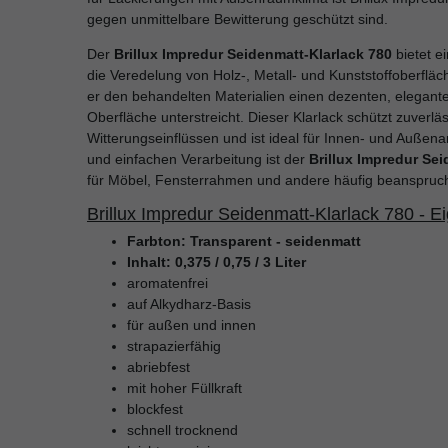
gegen unmittelbare Bewitterung geschützt sind.
Der
Brillux Impredur Seidenmatt-Klarlack 780
bietet e
die Veredelung von Holz-, Metall- und Kunststoffoberfläc
er den behandelten Materialien einen dezenten, elegant
Oberfläche unterstreicht. Dieser Klarlack schützt zuverl
Witterungseinflüssen und ist ideal für Innen- und Auße
und einfachen Verarbeitung ist der
Brillux Impredur Sei
für Möbel, Fensterrahmen und andere häufig beanspruc
Brillux Impredur Seidenmatt-Klarlack 780 - E
Farbton: Transparent - seidenmatt
Inhalt: 0,375 / 0,75 / 3 Liter
aromatenfrei
auf Alkydharz-Basis
für außen und innen
strapazierfähig
abriebfest
mit hoher Füllkraft
blockfest
schnell trocknend