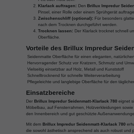
Klarlack auftragen:
Den
Brillux Impredur Seide
Pinsel, einer Rolle oder einem Sprühgerät auftrag
Zwischenschliff (optional):
Für besonders glatte 
nach dem Trocknen durchgeführt werden.
Trocknen lassen:
Der Klarlack trocknet schnell u
Oberfläche.
Vorteile des Brillux Impredur Seide
Seidenmatte Oberfläche für einen eleganten, natürliche
Hervorragender Schutz vor Kratzern, Schmutz und Umwe
Vielseitig einsetzbar auf Holz, Metall und Kunststoff
Schnelltrocknend für schnelle Weiterverarbeitung
Pflegeleichte und langlebige Oberfläche für den täglich
Einsatzbereiche
Der
Brillux Impredur Seidenmatt-Klarlack 780
eignet s
Möbelbau, auf Fensterrahmen, Holzverkleidungen sowie fü
den Innenbereich und gut geschützte Außenanwendunge
Mit dem
Brillux Impredur Seidenmatt-Klarlack 780
erha
die sowohl ästhetisch ansprechend als auch robust und pf