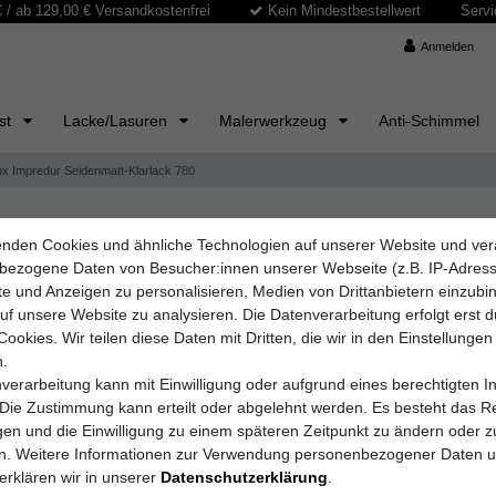
/ ab 129,00 € Versandkostenfrei
Kein Mindestbestellwert
Servi
Anmelden
ast
Lacke/Lasuren
Malerwerkzeug
Anti-Schimmel
lux Impredur Seidenmatt-Klarlack 780
nden Cookies und ähnliche Technologien auf unserer Website und ver
Brillux GmbH & Co.
bezogene Daten von Besucher:innen unserer Webseite (z.B. IP-Adres
Brillux I
lte und Anzeigen zu personalisieren, Medien von Drittanbietern einzub
auf unsere Website zu analysieren. Die Datenverarbeitung erfolgt erst 
Cookies. Wir teilen diese Daten mit Dritten, die wir in den Einstellungen
.
Artikelnummer
780.0
verarbeitung kann mit Einwilligung oder aufgrund eines berechtigten I
 Die Zustimmung kann erteilt oder abgelehnt werden. Es besteht das Re
igen und die Einwilligung zu einem späteren Zeitpunkt zu ändern oder z
GEBINDE
en. Weitere Informationen zur Verwendung personenbezogener Daten 
erklären wir in unserer
Daten­schutz­erklärung
.