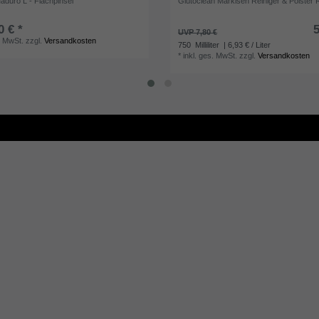
aduro L - Flachpinsel
Glutoclean Markisen Reiniger & Polster 
0 € *
5
UVP 7,80 €
. MwSt.
zzgl.
Versandkosten
750
Milliliter
| 6,93 € / Liter
*
inkl. ges. MwSt.
zzgl.
Versandkosten