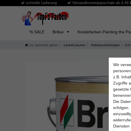
schnelle Lieferung
Versandkostenpauschale ab 4,49 € 
% SALE
Brillux
Kreidefarben Painting the P
Zur Startseite gehen
Lacke/Lasuren
Holzbeschichtungen
Bril
Wir verwe
personen
z.B. Inha
Zugriffe 
gesetzte 
benennen
Die Daten
erfolgen.
einzuwill
widerruf
Diensten 