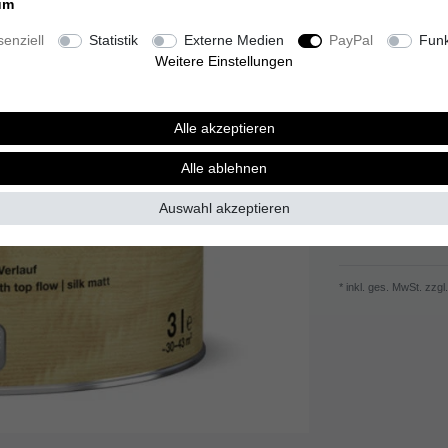
um
25,99 
enziell
Statistik
Externe Medien
PayPal
Funk
Inhalt
375
Millilit
Weitere Einstellungen
Grundpreis
69,31
Sofort versandfer
Alle akzeptieren
Alle ablehnen
Auswahl akzeptieren
Wunschliste
* inkl. ges. MwSt. zzgl.