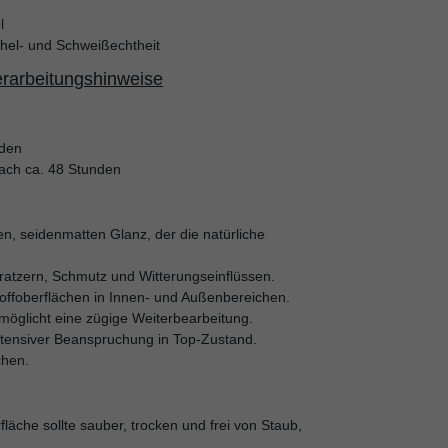
l
chel- und Schweißechtheit
erarbeitungshinweise
rden
nach ca. 48 Stunden
n, seidenmatten Glanz, der die natürliche
ratzern, Schmutz und Witterungseinflüssen.
toffoberflächen in Innen- und Außenbereichen.
rmöglicht eine zügige Weiterbearbeitung.
ntensiver Beanspruchung in Top-Zustand.
chen.
läche sollte sauber, trocken und frei von Staub,