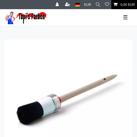
EUR
0,00 EUR
☰