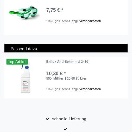
7,75 € *
*
inkl. ges. MwSt.
zzgl.
Versandkosten
Passend dazu
Top-Artikel
Brillux Anti-Schimmel 3430
10,30 € *
500
Milliliter
| 20,60 € / Liter
*
inkl. ges. MwSt.
zzgl.
Versandkosten
schnelle Lieferung