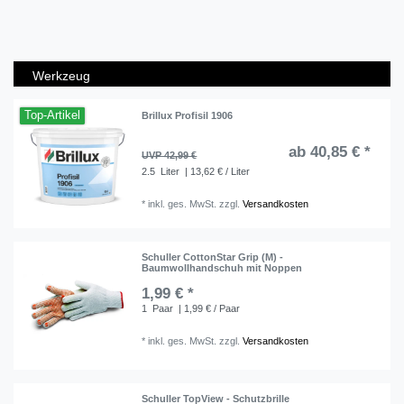
Werkzeug
Top-Artikel
Brillux Profisil 1906
ab 40,85 € *
UVP 42,99 €
2.5
Liter
| 13,62 € / Liter
*
inkl. ges. MwSt.
zzgl.
Versandkosten
Schuller CottonStar Grip (M) -
Baumwollhandschuh mit Noppen
1,99 € *
1
Paar
| 1,99 € / Paar
*
inkl. ges. MwSt.
zzgl.
Versandkosten
Schuller TopView - Schutzbrille