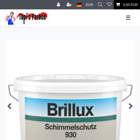
EUR
0,00 EUR
☰