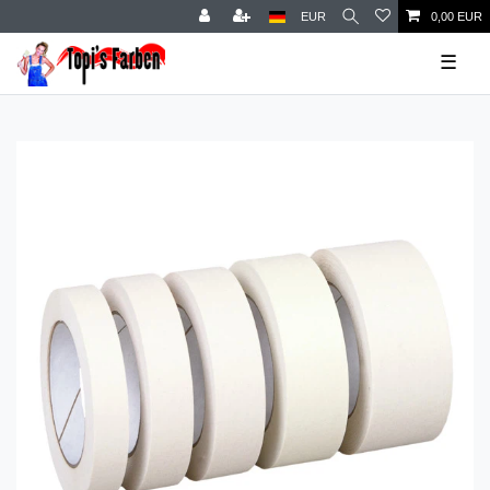
EUR
0,00 EUR
☰