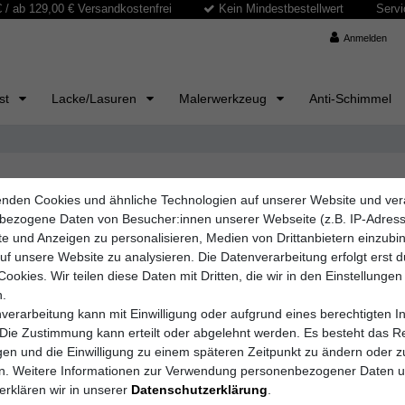
/ ab 129,00 € Versandkostenfrei
Kein Mindestbestellwert
Servi
Anmelden
ast
Lacke/Lasuren
Malerwerkzeug
Anti-Schimmel
nden Cookies und ähnliche Technologien auf unserer Website und ver
elle Ergebnisse
bezogene Daten von Besucher:innen unserer Webseite (z.B. IP-Adres
e rund um Farben, Lacke, Bodenbeschichtungen und mehr. Ob Sie eine R
lte und Anzeigen zu personalisieren, Medien von Drittanbietern einzub
bietet ein umfassendes Sortiment für professionelle und private Anwe
auf unsere Website zu analysieren. Die Datenverarbeitung erfolgt erst 
Cookies. Wir teilen diese Daten mit Dritten, die wir in den Einstellungen
 langlebige Balkonsysteme bis hin zu effektiven Versiegelungen: Brill
.
fache Anwendung, hohe Beständigkeit und individuelle Anpassungsmögli
verarbeitung kann mit Einwilligung oder aufgrund eines berechtigten I
 Die Zustimmung kann erteilt oder abgelehnt werden. Es besteht das Re
ie langlebige, optisch überzeugende Ergebnisse – für Ihr Zuhause, Ihr 
igen und die Einwilligung zu einem späteren Zeitpunkt zu ändern oder z
en. Weitere Informationen zur Verwendung personenbezogener Daten 
erklären wir in unserer
Daten­schutz­erklärung
.