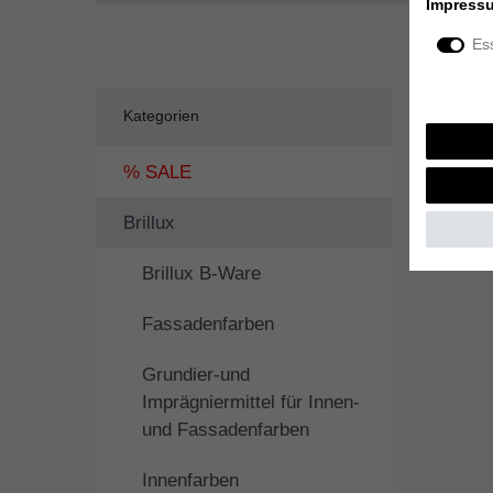
Impress
Ess
Kategorien
% SALE
Brillux
Brillux B-Ware
Fassadenfarben
Grundier-und
Imprägniermittel für Innen-
und Fassadenfarben
Innenfarben