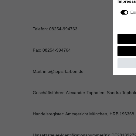
Impress
Ess
Telefon: 08254-994763
Fax: 08254-994764
Mail: info@topis-farben.de
Geschäftsführer: Alexander Tophofen, Sandra Tophof
Handelsregister: Amtsgericht München, HRB 196368
Umsatzsteuer-Identifikationsnummer(n): DE2813927