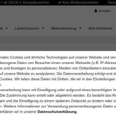
/ ab 129,00 € Versandkostenfrei
Kein Mindestbestellwert
Servi
Anmelden
ast
Lacke/Lasuren
Malerwerkzeug
Anti-Schimmel
nden Cookies und ähnliche Technologien auf unserer Website und ver
bezogene Daten von Besucher:innen unserer Webseite (z.B. IP-Adres
lte und Anzeigen zu personalisieren, Medien von Drittanbietern einzub
auf unsere Website zu analysieren. Die Datenverarbeitung erfolgt erst 
Cookies. Wir teilen diese Daten mit Dritten, die wir in den Einstellungen
.
verarbeitung kann mit Einwilligung oder aufgrund eines berechtigten I
 Die Zustimmung kann erteilt oder abgelehnt werden. Es besteht das Re
igen und die Einwilligung zu einem späteren Zeitpunkt zu ändern oder z
en. Weitere Informationen zur Verwendung personenbezogener Daten 
erklären wir in unserer
Daten­schutz­erklärung
.