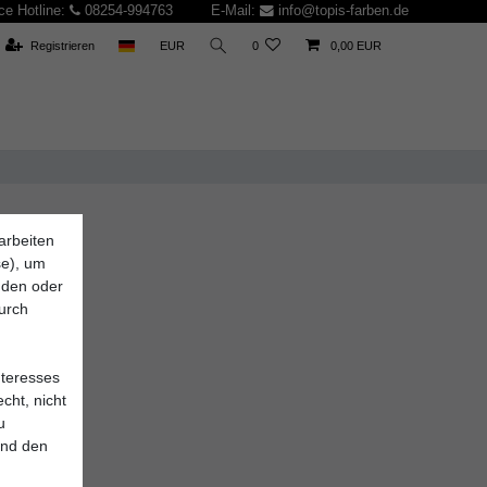
ce Hotline:
08254-994763
E-Mail:
info@topis-farben.de
Registrieren
EUR
0
0,00 EUR
arbeiten
se), um
inden oder
durch
nteresses
cht, nicht
u
und den