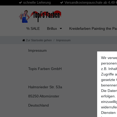
schnelle Lieferung
Versandkostenpauschale ab 4,49 € 
% SALE
Brillux
Kreidefarben Painting the P
Zur Startseite gehen
Impressum
Impressum
Wir verwe
personen
z.B. Inha
Topis Farben GmbH
Zugriffe 
gesetzte 
benennen
Halmsrieder Str. 53a
Die Daten
erfolgen.
85250 Altomünster
einzuwill
Deutschland
widerruf
Diensten 