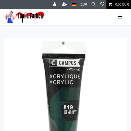
EUR
0,00 EUR
☰