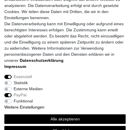
analysieren. Die Datenverarbeitung erfolgt erst durch gesetzte
Cookies. Wir teilen diese Daten mit Dritten, die wir in den
Einstellungen benennen.
Die Datenverarbeitung kann mit Einwilligung oder aufgrund eines
berechtigten Interesses erfolgen. Die Zustimmung kann erteilt
oder abgelehnt werden. Es besteht das Recht, nicht einzuwilligen
und die Einwilligung zu einem späteren Zeitpunkt zu ändern oder
zu widerrufen. Weitere Informationen zur Verwendung
personenbezogener Daten und den Diensten erklären wir in
unserer
Daten­schutz­erklärung
.
Impressum
Daten­schutz­erklärung
AGB
Impressum
Essenziell
Statistik
Barrierefreiheitserklärung
Widerrufs­recht
Externe Medien
PayPal
Funktional
Kontakt
Vertrag widerrufen
Weitere Einstellungen
*
inkl. ges. MwSt.
zzgl.
Versandkosten
Alle akzeptieren
© Topi´s Farben GmbH 2026 | Alle Rechte vorbehalten.