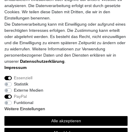
analysieren. Die Datenverarbeitung erfolgt erst durch gesetzte
Cookies. Wir teilen diese Daten mit Dritten, die wir in den
Einstellungen benennen.
Die Datenverarbeitung kann mit Einwilligung oder aufgrund eines
berechtigten Interesses erfolgen. Die Zustimmung kann erteilt
oder abgelehnt werden. Es besteht das Recht, nicht einzuwilligen
und die Einwilligung zu einem späteren Zeitpunkt zu ändern oder
zu widerrufen. Weitere Informationen zur Verwendung
personenbezogener Daten und den Diensten erklären wir in
unserer
Daten­schutz­erklärung
.
Impressum
Daten­schutz­erklärung
AGB
Impressum
Essenziell
Statistik
Barrierefreiheitserklärung
Widerrufs­recht
Externe Medien
PayPal
Funktional
Kontakt
Vertrag widerrufen
Weitere Einstellungen
*
inkl. ges. MwSt.
zzgl.
Versandkosten
Alle akzeptieren
© Topi´s Farben GmbH 2026 | Alle Rechte vorbehalten.