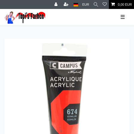
EUR
0,00 EUR
☰