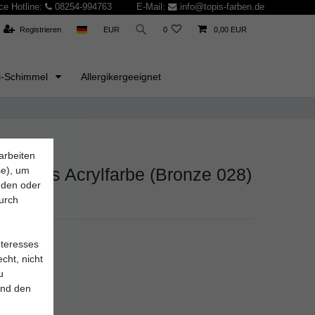
ce Hotline:
08254-994763
E-Mail:
info@topis-farben.de
Registrieren
EUR
0
0,00 EUR
i-Schimmel
Allergikergeeignet
arbeiten
se), um
Campus Acrylfarbe (Bronze 028)
inden oder
durch
nteresses
cht, nicht
u
und den
*
UR