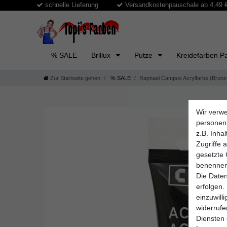
schnelle Lieferung
Versandkostenpauschale ab 4,49 € 
% SALE
Brillux
Putze
Kreidefarben Pa
Zur Startseite gehen
% SALE
Raphael Campus Acrylfarbe (Bronz
Wir verwe
personen
z.B. Inha
Zugriffe 
gesetzte 
benennen
Die Daten
erfolgen.
einzuwill
widerruf
Diensten 