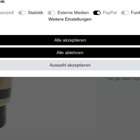
um
Inhalt
100
Millilit
enziell
Statistik
Externe Medien
PayPal
Funk
Grundpreis
45,00
Weitere Einstellungen
Sofort versandfer
Alle akzeptieren
Alle ablehnen
Wunschliste
Auswahl akzeptieren
* inkl. ges. MwSt. zzgl.