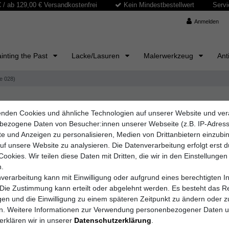
/ ab 129,00 € Versandkostenfrei
Kein Mindestbestellwert
Servi
Anmelden
inting the Past
Lacke/Lasuren
Malerwerkzeug
Ant
e 028)
nden Cookies und ähnliche Technologien auf unserer Website und ver
MAX SAUER SAS
bezogene Daten von Besucher:innen unserer Webseite (z.B. IP-Adres
Raphael 
lte und Anzeigen zu personalisieren, Medien von Drittanbietern einzub
auf unsere Website zu analysieren. Die Datenverarbeitung erfolgt erst 
Cookies. Wir teilen diese Daten mit Dritten, die wir in den Einstellungen
.
Artikelnummer
028
verarbeitung kann mit Einwilligung oder aufgrund eines berechtigten I
 Die Zustimmung kann erteilt oder abgelehnt werden. Es besteht das Re
igen und die Einwilligung zu einem späteren Zeitpunkt zu ändern oder z
en. Weitere Informationen zur Verwendung personenbezogener Daten 
UVP 5,60 €
4,50 E
erklären wir in unserer
Daten­schutz­erklärung
.