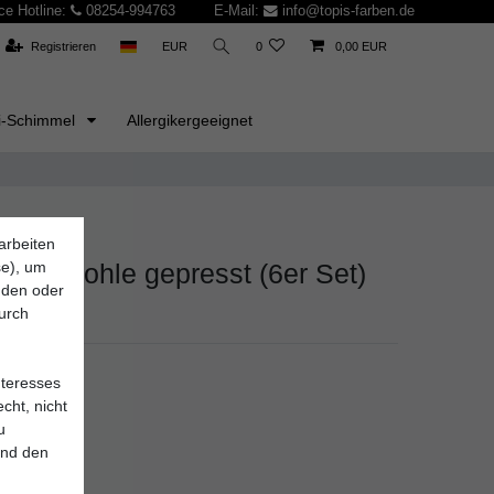
ce Hotline:
08254-994763
E-Mail:
info@topis-farben.de
Registrieren
EUR
0
0,00 EUR
i-Schimmel
Allergikergeeignet
arbeiten
se), um
chenkohle gepresst (6er Set)
inden oder
durch
7
nteresses
cht, nicht
u
und den
*
UR