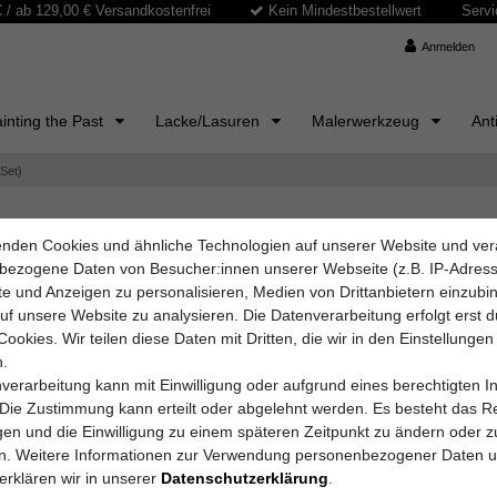
/ ab 129,00 € Versandkostenfrei
Kein Mindestbestellwert
Servi
Anmelden
inting the Past
Lacke/Lasuren
Malerwerkzeug
Ant
Set)
nden Cookies und ähnliche Technologien auf unserer Website und ver
Meyercordt GmbH
bezogene Daten von Besucher:innen unserer Webseite (z.B. IP-Adres
Meyco Zei
lte und Anzeigen zu personalisieren, Medien von Drittanbietern einzub
auf unsere Website zu analysieren. Die Datenverarbeitung erfolgt erst 
Cookies. Wir teilen diese Daten mit Dritten, die wir in den Einstellungen
.
Artikelnummer
1438
verarbeitung kann mit Einwilligung oder aufgrund eines berechtigten I
 Die Zustimmung kann erteilt oder abgelehnt werden. Es besteht das Re
igen und die Einwilligung zu einem späteren Zeitpunkt zu ändern oder z
en. Weitere Informationen zur Verwendung personenbezogener Daten 
UVP 4,20 €
3,30 E
erklären wir in unserer
Daten­schutz­erklärung
.