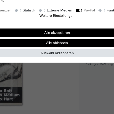
um
Inhalt
6
Stück
enziell
Statistik
Externe Medien
PayPal
Funk
Grundpreis
0,55 
Weitere Einstellungen
Sofort versandfer
Alle akzeptieren
Alle ablehnen
Wunschliste
Auswahl akzeptieren
* inkl. ges. MwSt. zzgl.