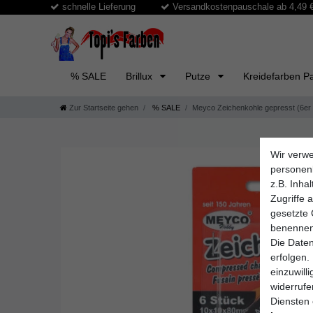
schnelle Lieferung
Versandkostenpauschale ab 4,49 € 
% SALE
Brillux
Putze
Kreidefarben Pa
Zur Startseite gehen
% SALE
Meyco Zeichenkohle gepresst (6er 
Wir verwe
personen
z.B. Inha
Zugriffe 
gesetzte 
benennen
Die Daten
erfolgen.
einzuwill
widerruf
Diensten 