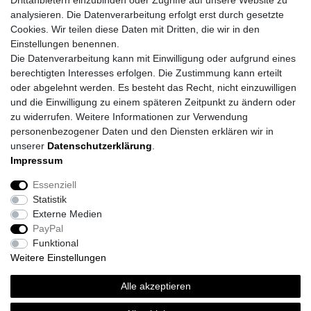
Drittanbietern einzubinden oder Zugriffe auf unsere Website zu
analysieren. Die Datenverarbeitung erfolgt erst durch gesetzte
Cookies. Wir teilen diese Daten mit Dritten, die wir in den
Einstellungen benennen.
Die Datenverarbeitung kann mit Einwilligung oder aufgrund eines
berechtigten Interesses erfolgen. Die Zustimmung kann erteilt
oder abgelehnt werden. Es besteht das Recht, nicht einzuwilligen
und die Einwilligung zu einem späteren Zeitpunkt zu ändern oder
zu widerrufen. Weitere Informationen zur Verwendung
personenbezogener Daten und den Diensten erklären wir in
unserer
Daten­schutz­erklärung
.
Impressum
Impressum
Daten­schutz­erklärung
AGB
Essenziell
Statistik
Barrierefreiheitserklärung
Widerrufs­recht
Externe Medien
PayPal
Funktional
Kontakt
Vertrag widerrufen
Weitere Einstellungen
Alle akzeptieren
*
inkl. ges. MwSt.
zzgl.
Versandkosten
© Topi´s Farben GmbH 2026 | Alle Rechte vorbehalten.