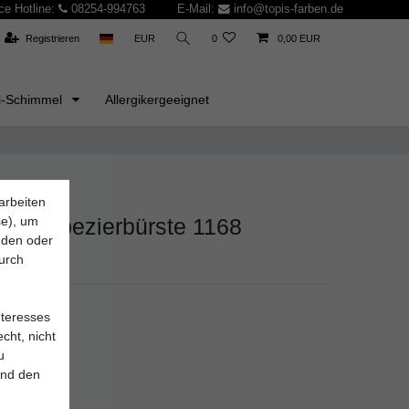
ce Hotline:
08254-994763
E-Mail:
info@topis-farben.de
Registrieren
EUR
0
0,00 EUR
i-Schimmel
Allergikergeeignet
arbeiten
KG
se), um
aler-Tapezierbürste 1168
inden oder
durch
0000.0
nteresses
cht, nicht
u
*
 EUR
und den