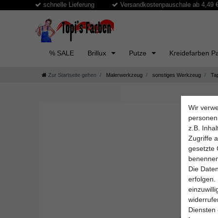
schnelle Lieferung
Versandkostenpauschale ab 4,49 € 
% SALE
Brillux
Putze
Kreidefarben Pa
Zur Startseite gehen
Malerwerkzeug
sonstiges Werkzeug
Tap
Wir verwe
personen
z.B. Inha
Zugriffe 
gesetzte 
benennen
Die Daten
erfolgen.
einzuwill
widerruf
Diensten 