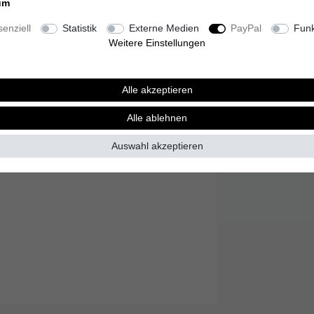
Inhalt
1
Stück
um
Grundpreis
109,1
enziell
Statistik
Externe Medien
PayPal
Funk
Lieferzeit 3-10 T
Weitere Einstellungen
Alle akzeptieren
Alle ablehnen
Wunschliste
Auswahl akzeptieren
* inkl. ges. MwSt. zzgl.