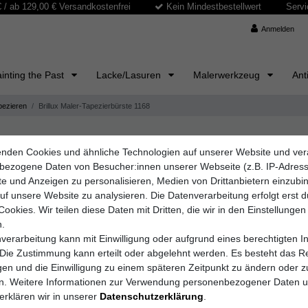
/ ab 129,00 € Versandkostenfrei
Kein Mindestbestellwert
Servi
Anmelden
inting the Past
Lacke/Lasuren
Malerwerkzeug
Ant
ezieren
Brillux Maler-Tapezierbürste 1168
nden Cookies und ähnliche Technologien auf unserer Website und ver
Brillux GmbH & Co.
bezogene Daten von Besucher:innen unserer Webseite (z.B. IP-Adres
Brillux M
lte und Anzeigen zu personalisieren, Medien von Drittanbietern einzub
auf unsere Website zu analysieren. Die Datenverarbeitung erfolgt erst 
Cookies. Wir teilen diese Daten mit Dritten, die wir in den Einstellungen
.
Artikelnummer
1168.
verarbeitung kann mit Einwilligung oder aufgrund eines berechtigten I
 Die Zustimmung kann erteilt oder abgelehnt werden. Es besteht das Re
igen und die Einwilligung zu einem späteren Zeitpunkt zu ändern oder z
109,12
en. Weitere Informationen zur Verwendung personenbezogener Daten 
erklären wir in unserer
Daten­schutz­erklärung
.