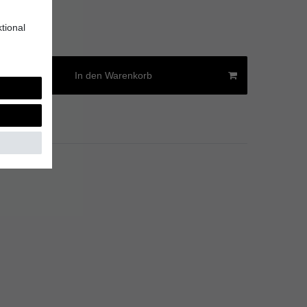
2 € / Stück
tional
age
In den Warenkorb
Versandkosten