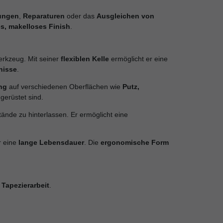
ungen
,
Reparaturen
oder das
Ausgleichen von
es, makelloses Finish
.
erkzeug. Mit seiner
flexiblen Kelle
ermöglicht er eine
nisse
.
ng
auf verschiedenen Oberflächen wie
Putz,
gerüstet sind.
tände zu hinterlassen. Er ermöglicht eine
r eine
lange Lebensdauer
. Die
ergonomische Form
 Tapezierarbeit
.