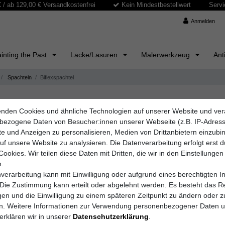
/ ab 129,00 € Versandkostenfrei
Kein Mindestbestellwert
Servi
Anmelden
inting the Past
Lacke/Lasuren
Malerwerkzeug
Ant
Spachteln
Biflexspachtel
nden Cookies und ähnliche Technologien auf unserer Website und ver
professionelle Ergebnisse
bezogene Daten von Besucher:innen unserer Webseite (z.B. IP-Adres
Lösung für alle, die perfekte Oberflächen erzielen möchten. Diese
hoc
lte und Anzeigen zu personalisieren, Medien von Drittanbietern einzub
en, Decken und anderen Untergründen. Ob für den
Malerbetrieb
ode
auf unsere Website zu analysieren. Die Datenverarbeitung erfolgt erst 
s auch höchsten Ansprüchen gerecht wird.
Cookies. Wir teilen diese Daten mit Dritten, die wir in den Einstellungen
.
verarbeitung kann mit Einwilligung oder aufgrund eines berechtigten I
 Die Zustimmung kann erteilt oder abgelehnt werden. Es besteht das Re
igen und die Einwilligung zu einem späteren Zeitpunkt zu ändern oder z
en. Weitere Informationen zur Verwendung personenbezogener Daten 
erklären wir in unserer
Daten­schutz­erklärung
.