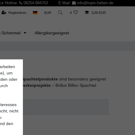
ce Hotline:
08254-994763
E-Mail:
info@topis-farben.de
Registrieren
EUR
0
0,00 EUR
i-Schimmel
Allergikergeeignet
arbeiten
se), um
hwertigen Spachtelprodukte
sind besonders geeignet
inden oder
r für
Heimwerkerprojekte
– Brillux Bilfex Spachtel
durch
nteresses
cht, nicht
u
und den