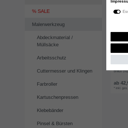
Impress
% SALE
Ess
Malerwerkzeug
Abdeckmaterial /
Müllsäcke
Arbeitsschutz
Cuttermesser und Klingen
Brillux Do
ab 42,
Farbroller
*
inkl. ges
Kartuschenpressen
Klebebänder
Pinsel & Bürsten