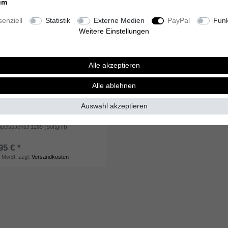
um
enziell
Statistik
Externe Medien
PayPal
Funk
Weitere Einstellungen
Alle akzeptieren
Alle ablehnen
Auswahl akzeptieren
ppelspachtel 1289 (Softgriff)
95 € *
. MwSt.
zzgl.
Versandkosten