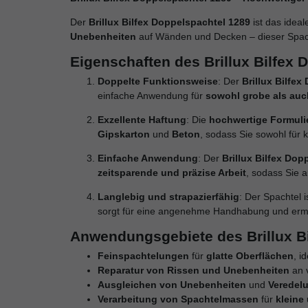
Der
Brillux Bilfex Doppelspachtel 1289
ist das idea
Unebenheiten
auf Wänden und Decken – dieser Spach
Eigenschaften des Brillux Bilfex 
Doppelte Funktionsweise
: Der
Brillux Bilfe
einfache Anwendung für
sowohl grobe als auc
Exzellente Haftung
: Die
hochwertige Formuli
Gipskarton
und
Beton
, sodass Sie sowohl für 
Einfache Anwendung
: Der
Brillux Bilfex Dop
zeitsparende und präzise Arbeit
, sodass Sie 
Langlebig und strapazierfähig
: Der Spachtel 
sorgt für eine angenehme Handhabung und ermö
Anwendungsgebiete des Brillux B
Feinspachtelungen
für
glatte Oberflächen
, i
Reparatur von Rissen und Unebenheiten
an 
Ausgleichen von Unebenheiten
und
Veredel
Verarbeitung von Spachtelmassen
für
kleine