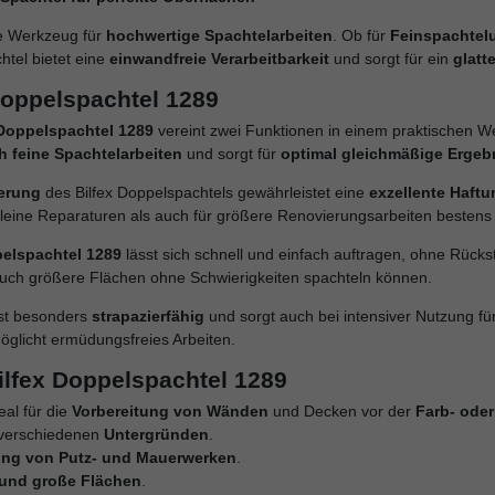
le Werkzeug für
hochwertige Spachtelarbeiten
. Ob für
Feinspachtel
tel bietet eine
einwandfreie Verarbeitbarkeit
und sorgt für ein
glatt
Doppelspachtel 1289
x Doppelspachtel 1289
vereint zwei Funktionen in einem praktischen W
h feine Spachtelarbeiten
und sorgt für
optimal gleichmäßige Ergeb
erung
des Bilfex Doppelspachtels gewährleistet eine
exzellente Haftu
kleine Reparaturen als auch für größere Renovierungsarbeiten bestens 
pelspachtel 1289
lässt sich schnell und einfach auftragen, ohne Rücks
auch größere Flächen ohne Schwierigkeiten spachteln können.
ist besonders
strapazierfähig
und sorgt auch bei intensiver Nutzung fü
glicht ermüdungsfreies Arbeiten.
ilfex Doppelspachtel 1289
deal für die
Vorbereitung von Wänden
und Decken vor der
Farb- oder
verschiedenen
Untergründen
.
ung von Putz- und Mauerwerken
.
 und große Flächen
.