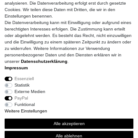
analysieren. Die Datenverarbeitung erfolgt erst durch gesetzte
Cookies. Wir teilen diese Daten mit Dritten, die wir in den
Einstellungen benennen.
Die Datenverarbeitung kann mit Einwilligung oder aufgrund eines
berechtigten Interesses erfolgen. Die Zustimmung kann erteilt
oder abgelehnt werden. Es besteht das Recht, nicht einzuwilligen
und die Einwilligung zu einem späteren Zeitpunkt zu ändern oder
zu widerrufen. Weitere Informationen zur Verwendung
personenbezogener Daten und den Diensten erklären wir in
unserer
Daten­schutz­erklärung
.
Impressum
Daten­schutz­erklärung
AGB
Impressum
Essenziell
Statistik
Barrierefreiheitserklärung
Widerrufs­recht
Externe Medien
PayPal
Funktional
Kontakt
Vertrag widerrufen
Weitere Einstellungen
*
inkl. ges. MwSt.
zzgl.
Versandkosten
Alle akzeptieren
© Topi´s Farben GmbH 2026 | Alle Rechte vorbehalten.
Alle ablehnen