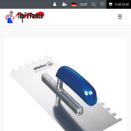
EUR
0,00 EUR
☰