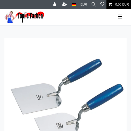
EUR
0,00 EUR
☰