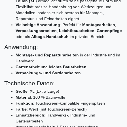
Touch (XL)
ermöglicht durch seine passgenaue Form und
Flexibilität präzise Handhabung von Werkzeugen und
Materialien, sodass er sich bestens für Montage-,
Reparatur- und Feinarbeiten eignet.
Vielseitige Anwendung
: Perfekt für
Montagearbeiten
,
Verpackungsarbeiten
,
Leichtbauarbeiten
,
Gartenpflege
oder als
Alltags-Handschuh
im privaten Bereich.
Anwendung:
Montage- und Reparaturarbeiten
in der Industrie und im
Handwerk
Gartenarbeit
und
leichte Bauarbeiten
Verpackungs- und Sortierarbeiten
Technische Daten:
Größe
: XL (Extra Large)
Material
: 100 % Baumwolle
Funktion
: Touchscreen-kompatible Fingerspitzen
Farbe
: Weiß (mit Touchscreen-Bereich)
Einsatzbereich
: Handwerks-, Industrie- und
Gartenarbeiten
Verpackungseinheit
: 1 Paar pro Verpackung