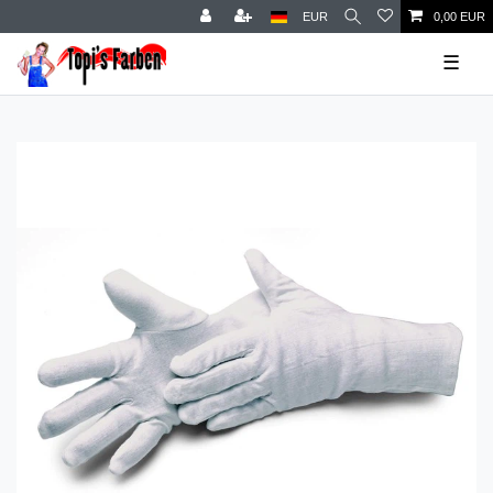
EUR
0,00 EUR
☰