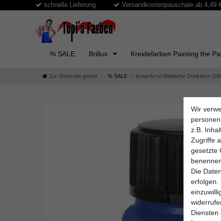
schnelle Lieferung
Versandkostenpauschale ab 4,49 € 
% SALE
Brillux
Kreidefarben Painting the P
Zur Startseite gehen
% SALE
Kreul Acryl Mattfarbe Dunkelrot (20
Wir verwe
personen
z.B. Inha
Zugriffe 
gesetzte 
benennen
Die Daten
erfolgen.
einzuwill
widerruf
Diensten 