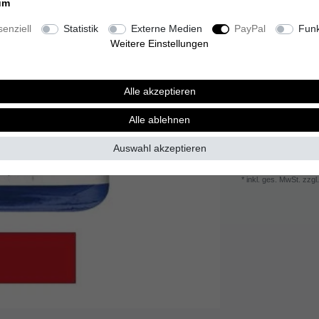
um
Inhalt
20
Milliliter
enziell
Statistik
Externe Medien
PayPal
Funk
Grundpreis
130,0
Weitere Einstellungen
Sofort versandfer
Alle akzeptieren
Alle ablehnen
Wunschliste
Auswahl akzeptieren
* inkl. ges. MwSt. zzgl.