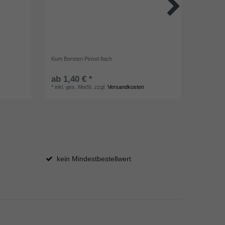
Kum Borsten Pinsel flach
Kreul Acr
ab 1,40 € *
UVP 2,99
*
inkl. ges. MwSt.
zzgl.
Versandkosten
20
Millilit
*
inkl. ge
kein Mindestbestellwert