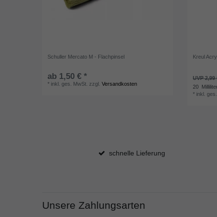
Schuller Mercato M - Flachpinsel
Kreul Acr
ab 1,50 € *
UVP 2,99 
*
inkl. ges. MwSt.
zzgl.
Versandkosten
20
Millilite
*
inkl. ges
schnelle Lieferung
Unsere Zahlungsarten