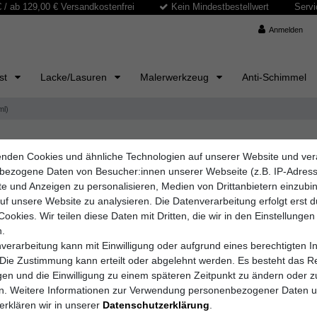
/ ab 129,00 € Versandkostenfrei
Kein Mindestbestellwert
Servi
Anmelden
ast
Lacke/Lasuren
Malerwerkzeug
Anti-Schimmel
ml)
nden Cookies und ähnliche Technologien auf unserer Website und ver
C.Kreul GmbH & Co
bezogene Daten von Besucher:innen unserer Webseite (z.B. IP-Adres
Kreul Acr
lte und Anzeigen zu personalisieren, Medien von Drittanbietern einzub
auf unsere Website zu analysieren. Die Datenverarbeitung erfolgt erst 
Cookies. Wir teilen diese Daten mit Dritten, die wir in den Einstellungen
.
Artikelnummer
7527
verarbeitung kann mit Einwilligung oder aufgrund eines berechtigten I
 Die Zustimmung kann erteilt oder abgelehnt werden. Es besteht das Re
igen und die Einwilligung zu einem späteren Zeitpunkt zu ändern oder z
en. Weitere Informationen zur Verwendung personenbezogener Daten 
UVP 3,20 €
2,60 E
erklären wir in unserer
Daten­schutz­erklärung
.