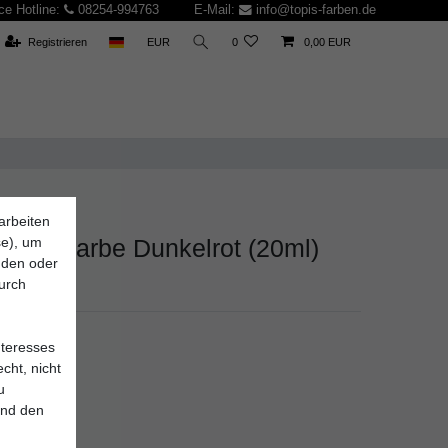
ce Hotline:
08254-994763
E-Mail:
info@topis-farben.de
Registrieren
EUR
0
0,00 EUR
arbeiten
.KG
se), um
yl Mattfarbe Dunkelrot (20ml)
inden oder
durch
2
nteresses
cht, nicht
u
und den
*
UR