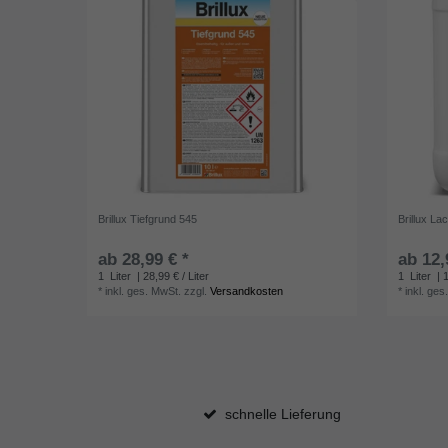
Brillux Tiefgrund 545
Brillux La
ab 28,99 € *
ab 12,
1
Liter
| 28,99 € / Liter
1
Liter
| 1
*
inkl. ges. MwSt.
zzgl.
Versandkosten
*
inkl. ges
schnelle Lieferung