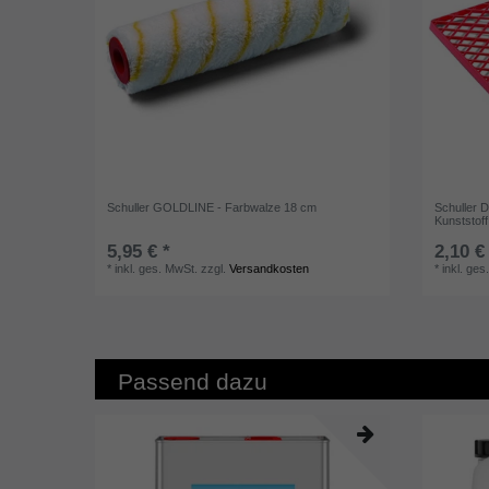
Schuller GOLDLINE - Farbwalze 18 cm
Schuller D
Kunststoff
5,95 € *
2,10 €
*
inkl. ges. MwSt.
zzgl.
Versandkosten
*
inkl. ges
Passend dazu