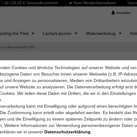
/ ab 129,00 € Versandkostenfrei
Kein Mindestbestellwert
Servi
Anmelden
inting the Past
Lacke/Lasuren
Malerwerkzeug
Ant
lux Isolierwandfarbe 869
nden Cookies und ähnliche Technologien auf unserer Website und ver
Brillux GmbH & Co.
bezogene Daten von Besucher:innen unserer Webseite (z.B. IP-Adres
Brillux I
lte und Anzeigen zu personalisieren, Medien von Drittanbietern einzub
auf unsere Website zu analysieren. Die Datenverarbeitung erfolgt erst 
Cookies. Wir teilen diese Daten mit Dritten, die wir in den Einstellungen
.
Artikelnummer
869.1
verarbeitung kann mit Einwilligung oder aufgrund eines berechtigten I
 Die Zustimmung kann erteilt oder abgelehnt werden. Es besteht das Re
igen und die Einwilligung zu einem späteren Zeitpunkt zu ändern oder z
403,99
en. Weitere Informationen zur Verwendung personenbezogener Daten 
erklären wir in unserer
Daten­schutz­erklärung
.