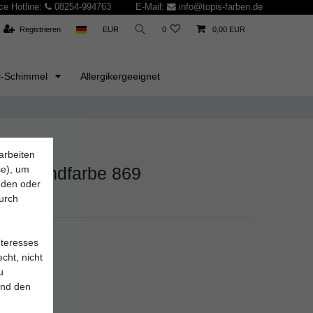
ce Hotline:
08254-994763
E-Mail:
info@topis-farben.de
Registrieren
EUR
0
0,00 EUR
i-Schimmel
Allergikergeeignet
arbeiten
KG
se), um
solierwandfarbe 869
inden oder
durch
2,5.95
nteresses
cht, nicht
u
*
 EUR
und den