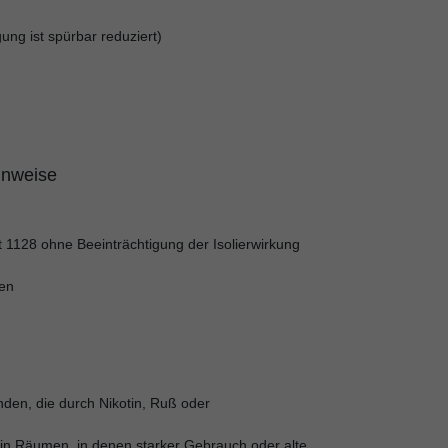
ung ist spürbar reduziert)
inweise
t 1128 ohne Beeinträchtigung der Isolierwirkung
den
den, die durch Nikotin, Ruß oder
 in Räumen, in denen starker Gebrauch oder alte