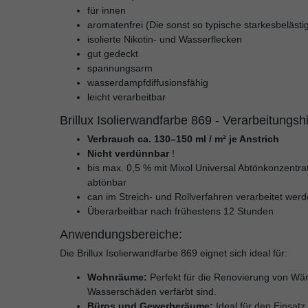
für innen
aromatenfrei (Die sonst so typische starkesbelästig
isolierte Nikotin- und Wasserflecken
gut gedeckt
spannungsarm
wasserdampfdiffusionsfähig
leicht verarbeitbar
Brillux Isolierwandfarbe 869
- Verarbeitungsh
Verbrauch ca.
130–150 ml / m² je Anstrich
Nicht verdünnbar
!
bis max.
0,5 % mit Mixol Universal Abtönkonzentra
abtönbar
can im Streich- und Rollverfahren verarbeitet wer
Überarbeitbar nach frühestens 12 Stunden
Anwendungsbereiche:
Die Brillux Isolierwandfarbe 869 eignet sich ideal für:
Wohnräume:
Perfekt für die Renovierung von Wän
Wasserschäden verfärbt sind.
Büros und Gewerberäume:
Ideal für den Einsatz