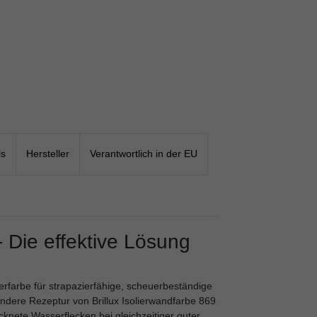
ls
Hersteller
Verantwortlich in der EU
- 
Die effektive Lösung
olierfarbe für strapazierfähige, scheuerbeständige
ndere Rezeptur von Brillux Isolierwandfarbe 869
cknete Wasserflecken bei gleichzeitiger guter