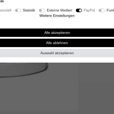
Inhalt
12,5
Liter
um
Grundpreis
31,08
enziell
Statistik
Externe Medien
PayPal
Funk
Lieferzeit 3-10 T
Weitere Einstellungen
Alle akzeptieren
Alle ablehnen
Wunschliste
Auswahl akzeptieren
* inkl. ges. MwSt. zzgl.