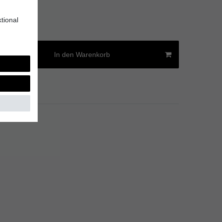
 € / Liter
tional
age
In den Warenkorb
Versandkosten