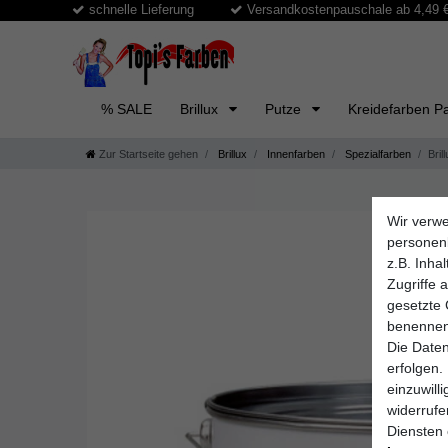
schnelle Lieferung
Versandkostenpauschale ab 4,49 € 
% SALE
Brillux
Putze
Kreidefarben Pa
Zur Startseite gehen
Brillux
Innenfarben
Spezialfarben
Bril
Wir verwe
personen
z.B. Inha
Zugriffe 
gesetzte 
benennen
Die Daten
erfolgen.
einzuwill
widerruf
Diensten 