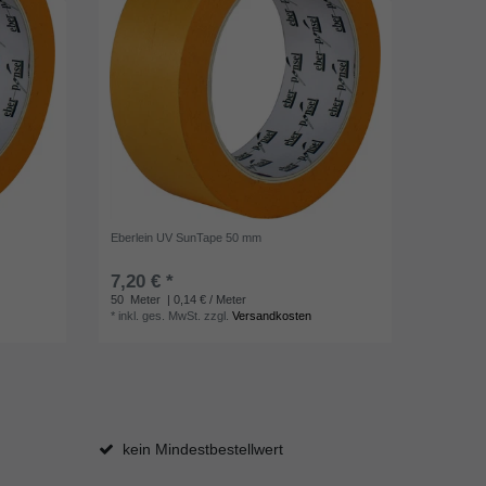
Eberlein UV SunTape 50 mm
7,20 € *
50
Meter
| 0,14 € / Meter
*
inkl. ges. MwSt.
zzgl.
Versandkosten
kein Mindestbestellwert